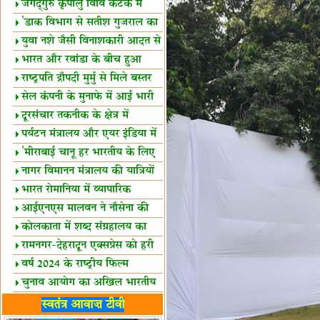
स्थल घोषित
जगद्गुरु कृपालु विवि कटक में
शैक्षिक सत्र शुरू
'डाक विभाग से सतीश गुजराल का
रिश्ता गहरा'
युवा नशे जैसी विनाशकारी आदत से
दूर रहें-मोदी
भारत और रवांडा के बीच हुआ
व्यापार विस्तार
राष्ट्रपति द्रौपदी मुर्मु से मिले बस्तर
के प्रतिनिधि
सेल कंपनी के मुनाफे में आई भारी
उछाल!
दूरसंचार तकनीक के क्षेत्र में
उत्कृष्टता पुरस्कार
पर्यटन मंत्रालय और एयर इंडिया में
समझौता
'मीराबाई चानू हर भारतीय के लिए
प्रेरणा'
नागर विमानन मंत्रालय की यात्रियों
को सलाह
भारत रोमानिया में व्यापारिक
साझेदारियां
आईएनएस मालवन ने नौसेना की
ताकत बढ़ाई
कोलकाता में शब्द संग्रहालय का
उद्घाटन
रामनगर-देहरादून एक्सप्रेस को हरी
झंडी
वर्ष 2024 के राष्ट्रीय फिल्म
पुरस्कारों की घोषणा
चुनाव आयोग का अखिल भारतीय
मीडिया सम्मेलन
भारत में केवड़े का अस्तित्‍व 24
स्वतंत्र आवाज़ टीवी
लाख वर्ष!
लखनऊ में 'एक राष्ट्र एक चुनाव'