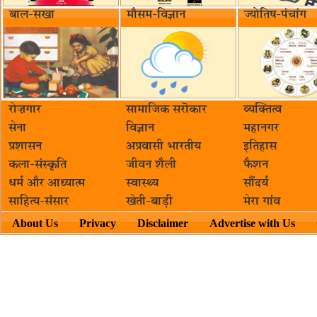
बाल-सखा
मौसम-विज्ञान
ज्योतिष-पंचांग
रोज़गार
सामाजिक सरॊकार‌
व्यक्तित्व
सेना
विज्ञान
महानगर
प्रशासन
अप्रवासी भारतीय
इतिहास
कला-संस्कृति
जीवन शैली
फैशन
धर्म और आध्यात्म
स्वास्थ्य
सौंदर्य
साहित्य-संसार
खेती-बाड़ी
मेरा गांव
About Us
Privacy
Disclaimer
Advertise with Us