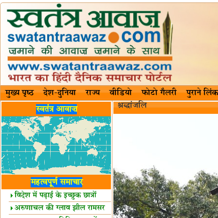
मुख्य पृष्ठ
देश-दुनिया
राज्य
वीडियो
फोटो गैलरी
पुराने लिंक
श्रद्धांजलि
स्वतंत्र आवाज़
महत्वपूर्ण समाचार
विदेश में पढ़ाई के इच्छुक छात्रों
केलिए खुशखबरी!
अरुणाचल की ग्लाव झील रामसर