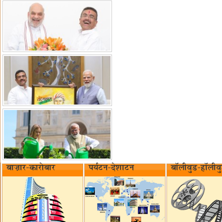
बाज़ार-कारोबार
पर्यटन-देशाटन
बॉलीवुड-हॉलीव