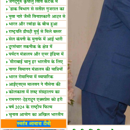
स्थल घोषित
जगद्गुरु कृपालु विवि कटक में
शैक्षिक सत्र शुरू
'डाक विभाग से सतीश गुजराल का
रिश्ता गहरा'
युवा नशे जैसी विनाशकारी आदत से
दूर रहें-मोदी
भारत और रवांडा के बीच हुआ
व्यापार विस्तार
राष्ट्रपति द्रौपदी मुर्मु से मिले बस्तर
के प्रतिनिधि
सेल कंपनी के मुनाफे में आई भारी
उछाल!
दूरसंचार तकनीक के क्षेत्र में
उत्कृष्टता पुरस्कार
पर्यटन मंत्रालय और एयर इंडिया में
समझौता
'मीराबाई चानू हर भारतीय के लिए
प्रेरणा'
नागर विमानन मंत्रालय की यात्रियों
को सलाह
भारत रोमानिया में व्यापारिक
साझेदारियां
आईएनएस मालवन ने नौसेना की
ताकत बढ़ाई
कोलकाता में शब्द संग्रहालय का
उद्घाटन
रामनगर-देहरादून एक्सप्रेस को हरी
झंडी
वर्ष 2024 के राष्ट्रीय फिल्म
पुरस्कारों की घोषणा
चुनाव आयोग का अखिल भारतीय
मीडिया सम्मेलन
भारत में केवड़े का अस्तित्‍व 24
स्वतंत्र आवाज़ टीवी
लाख वर्ष!
लखनऊ में 'एक राष्ट्र एक चुनाव'