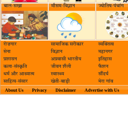
बाल-सखा
मौसम-विज्ञान
ज्योतिष-पंचांग
रोज़गार
सामाजिक सरॊकार‌
व्यक्तित्व
सेना
विज्ञान
महानगर
प्रशासन
अप्रवासी भारतीय
इतिहास
कला-संस्कृति
जीवन शैली
फैशन
धर्म और आध्यात्म
स्वास्थ्य
सौंदर्य
साहित्य-संसार
खेती-बाड़ी
मेरा गांव
About Us
Privacy
Disclaimer
Advertise with Us