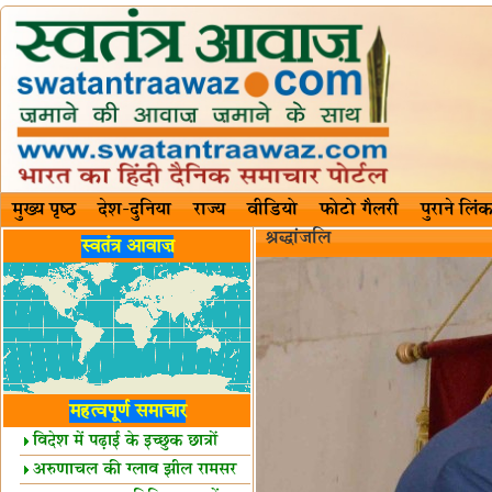
मुख्य पृष्ठ
देश-दुनिया
राज्य
वीडियो
फोटो गैलरी
पुराने लिंक
श्रद्धांजलि
स्वतंत्र आवाज़
महत्वपूर्ण समाचार
विदेश में पढ़ाई के इच्छुक छात्रों
केलिए खुशखबरी!
अरुणाचल की ग्लाव झील रामसर