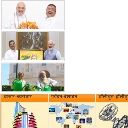
बाज़ार-कारोबार
पर्यटन-देशाटन
बॉलीवुड-हॉलीव