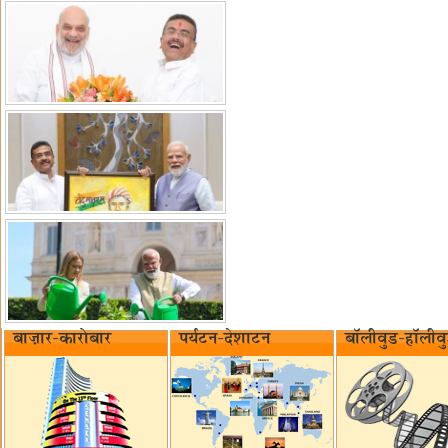
बाज़ार-कारोबार
पर्यटन-देशाटन
बॉलीवुड-हॉलीव