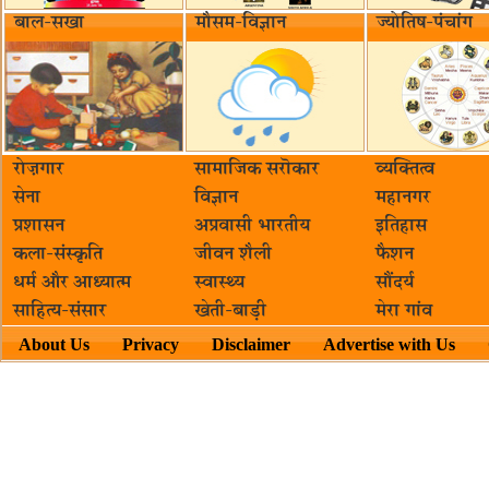
बाल-सखा
मौसम-विज्ञान
ज्योतिष-पंचांग
रोज़गार
सामाजिक सरॊकार‌
व्यक्तित्व
सेना
विज्ञान
महानगर
प्रशासन
अप्रवासी भारतीय
इतिहास
कला-संस्कृति
जीवन शैली
फैशन
धर्म और आध्यात्म
स्वास्थ्य
सौंदर्य
साहित्य-संसार
खेती-बाड़ी
मेरा गांव
About Us
Privacy
Disclaimer
Advertise with Us