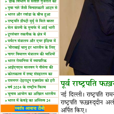
शैक्षिक सत्र शुरू
'डाक विभाग से सतीश गुजराल का
रिश्ता गहरा'
युवा नशे जैसी विनाशकारी आदत से
दूर रहें-मोदी
भारत और रवांडा के बीच हुआ
व्यापार विस्तार
राष्ट्रपति द्रौपदी मुर्मु से मिले बस्तर
के प्रतिनिधि
सेल कंपनी के मुनाफे में आई भारी
उछाल!
दूरसंचार तकनीक के क्षेत्र में
उत्कृष्टता पुरस्कार
पर्यटन मंत्रालय और एयर इंडिया में
समझौता
'मीराबाई चानू हर भारतीय के लिए
प्रेरणा'
नागर विमानन मंत्रालय की यात्रियों
को सलाह
भारत रोमानिया में व्यापारिक
साझेदारियां
आईएनएस मालवन ने नौसेना की
ताकत बढ़ाई
कोलकाता में शब्द संग्रहालय का
उद्घाटन
रामनगर-देहरादून एक्सप्रेस को हरी
पूर्व राष्ट्रपति फख
झंडी
वर्ष 2024 के राष्ट्रीय फिल्म
नई दिल्ली। राष्ट्रपति र
पुरस्कारों की घोषणा
चुनाव आयोग का अखिल भारतीय
मीडिया सम्मेलन
भारत में केवड़े का अस्तित्‍व 24
राष्ट्रपति फख़रुद्दीन 
लाख वर्ष!
लखनऊ में 'एक राष्ट्र एक चुनाव'
स्वतंत्र आवाज़ टीवी
अर्पित किए।
पर बैठक
विधानमंडल लोकतंत्र की पाठशाला