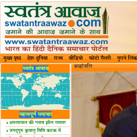
मुख्य पृष्ठ
देश-दुनिया
राज्य
वीडियो
फोटो गैलरी
पुराने लिंक
श्रद्धांजलि
स्वतंत्र आवाज़
महत्वपूर्ण समाचार
अरुणाचल की ग्लाव झील रामसर
स्थल घोषित
जगद्गुरु कृपालु विवि कटक में