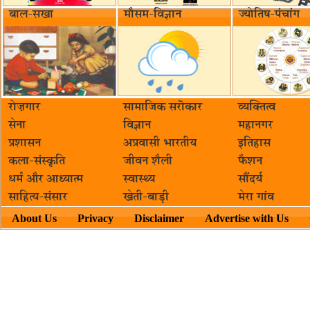
बाल-सखा
मौसम-विज्ञान
ज्योतिष-पंचांग
रोज़गार
सामाजिक सरॊकार‌
व्यक्तित्व
सेना
विज्ञान
महानगर
प्रशासन
अप्रवासी भारतीय
इतिहास
कला-संस्कृति
जीवन शैली
फैशन
धर्म और आध्यात्म
स्वास्थ्य
सौंदर्य
साहित्य-संसार
खेती-बाड़ी
मेरा गांव
About Us
Privacy
Disclaimer
Advertise with Us