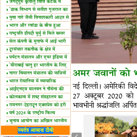
स्थल घोषित
जगद्गुरु कृपालु विवि कटक में
शैक्षिक सत्र शुरू
'डाक विभाग से सतीश गुजराल का
रिश्ता गहरा'
युवा नशे जैसी विनाशकारी आदत से
दूर रहें-मोदी
भारत और रवांडा के बीच हुआ
व्यापार विस्तार
राष्ट्रपति द्रौपदी मुर्मु से मिले बस्तर
के प्रतिनिधि
सेल कंपनी के मुनाफे में आई भारी
उछाल!
दूरसंचार तकनीक के क्षेत्र में
उत्कृष्टता पुरस्कार
पर्यटन मंत्रालय और एयर इंडिया में
समझौता
'मीराबाई चानू हर भारतीय के लिए
अमर जवानों को भा
प्रेरणा'
नागर विमानन मंत्रालय की यात्रियों
को सलाह
भारत रोमानिया में व्यापारिक
नई दिल्ली। अमेरिकी विद
साझेदारियां
आईएनएस मालवन ने नौसेना की
27 अक्टूबर 2020 को नई
ताकत बढ़ाई
कोलकाता में शब्द संग्रहालय का
भावभीनी श्रद्धांजलि अर्पि
उद्घाटन
रामनगर-देहरादून एक्सप्रेस को हरी
झंडी
वर्ष 2024 के राष्ट्रीय फिल्म
पुरस्कारों की घोषणा
चुनाव आयोग का अखिल भारतीय
मीडिया सम्मेलन
भारत में केवड़े का अस्तित्‍व 24
स्वतंत्र आवाज़ टीवी
लाख वर्ष!
लखनऊ में 'एक राष्ट्र एक चुनाव'