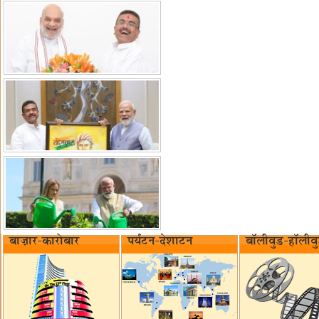
बाज़ार-कारोबार
पर्यटन-देशाटन
बॉलीवुड-हॉलीव