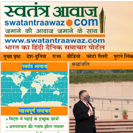
मुख्य पृष्ठ
देश-दुनिया
राज्य
वीडियो
फोटो गैलरी
पुराने लिंक
श्रद्धांजलि
स्वतंत्र आवाज़
महत्वपूर्ण समाचार
विदेश में पढ़ाई के इच्छुक छात्रों
केलिए खुशखबरी!
अरुणाचल की ग्लाव झील रामसर