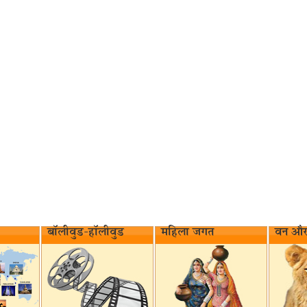
बॉलीवुड-हॉलीवुड
महिला जगत
वन और 