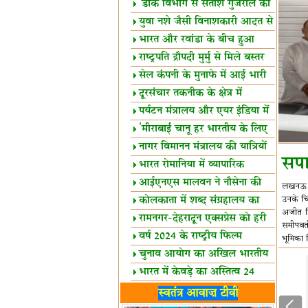
शैक्षिक सत्र शुरू
'डाक विभाग से सतीश गुजराल का
रिश्ता गहरा'
युवा नशे जैसी विनाशकारी आदत से
दूर रहें-मोदी
भारत और रवांडा के बीच हुआ
व्यापार विस्तार
राष्ट्रपति द्रौपदी मुर्मु से मिले बस्तर
के प्रतिनिधि
सेल कंपनी के मुनाफे में आई भारी
उछाल!
दूरसंचार तकनीक के क्षेत्र में
उत्कृष्टता पुरस्कार
पर्यटन मंत्रालय और एयर इंडिया में
समझौता
'मीराबाई चानू हर भारतीय के लिए
प्रेरणा'
नागर विमानन मंत्रालय की यात्रियों
सपा
को सलाह
भारत रोमानिया में व्यापारिक
साझेदारियां
आईएनएस मालवन ने नौसेना की
लखनऊ। सम
ताकत बढ़ाई
कोलकाता में शब्द संग्रहालय का
उनके चि
अजीत सि
उद्घाटन
रामनगर-देहरादून एक्सप्रेस को हरी
समीपवर्त
झंडी
वर्ष 2024 के राष्ट्रीय फिल्म
भूमिका 
पुरस्कारों की घोषणा
चुनाव आयोग का अखिल भारतीय
मीडिया सम्मेलन
भारत में केवड़े का अस्तित्‍व 24
लाख वर्ष!
लखनऊ में 'एक राष्ट्र एक चुनाव'
स्वतंत्र आवाज़ टीवी
पर बैठक
विधानमंडल लोकतंत्र की पाठशाला