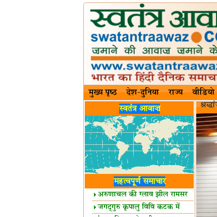
मुख्य पृष्ठ
देश-दुनिया
राज्य
वीडियो
श्रद्ध
स्वतंत्र आवाज़
महत्वपूर्ण समाचार
अरुणाचल की ग्लाव झील रामसर
स्थल घोषित
जगद्गुरु कृपालु विवि कटक में