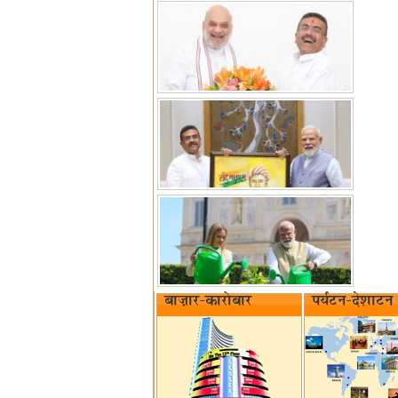
बाज़ार-कारोबार
पर्यटन-देशाटन