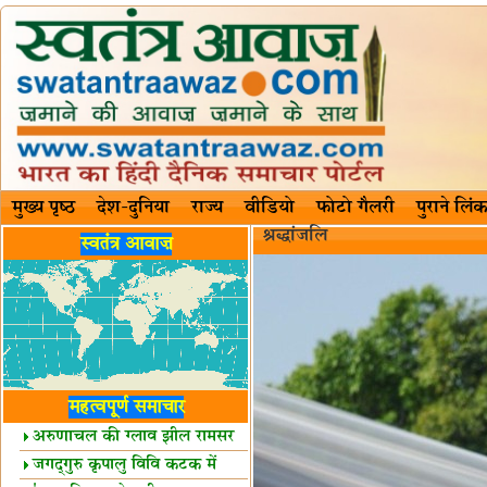
मुख्य पृष्ठ
देश-दुनिया
राज्य
वीडियो
फोटो गैलरी
पुराने लिंक
श्रद्धांजलि
स्वतंत्र आवाज़
महत्वपूर्ण समाचार
अरुणाचल की ग्लाव झील रामसर
स्थल घोषित
जगद्गुरु कृपालु विवि कटक में