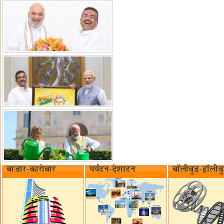
बाज़ार-कारोबार
पर्यटन-देशाटन
बॉलीवुड-हॉलीव