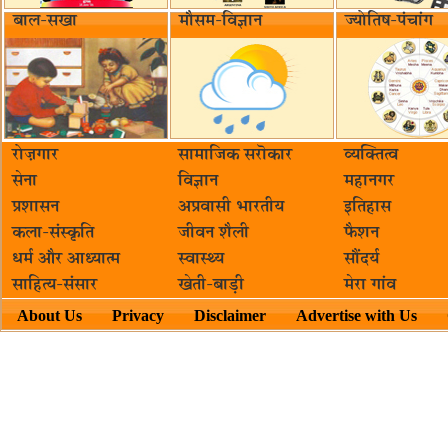
बाल-सखा
मौसम-विज्ञान
ज्योतिष-पंचांग
रोज़गार
सामाजिक सरॊकार‌
व्यक्तित्व
सेना
विज्ञान
महानगर
प्रशासन
अप्रवासी भारतीय
इतिहास
कला-संस्कृति
जीवन शैली
फैशन
धर्म और आध्यात्म
स्वास्थ्य
सौंदर्य
साहित्य-संसार
खेती-बाड़ी
मेरा गांव
About Us
Privacy
Disclaimer
Advertise with Us