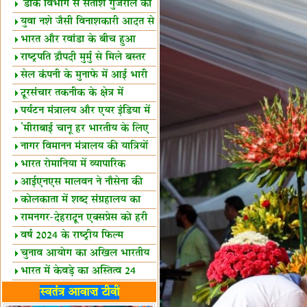
शैक्षिक सत्र शुरू
'डाक विभाग से सतीश गुजराल का
रिश्ता गहरा'
युवा नशे जैसी विनाशकारी आदत से
दूर रहें-मोदी
भारत और रवांडा के बीच हुआ
व्यापार विस्तार
राष्ट्रपति द्रौपदी मुर्मु से मिले बस्तर
के प्रतिनिधि
सेल कंपनी के मुनाफे में आई भारी
उछाल!
दूरसंचार तकनीक के क्षेत्र में
उत्कृष्टता पुरस्कार
पर्यटन मंत्रालय और एयर इंडिया में
समझौता
'मीराबाई चानू हर भारतीय के लिए
प्रेरणा'
नागर विमानन मंत्रालय की यात्रियों
को सलाह
भारत रोमानिया में व्यापारिक
साझेदारियां
आईएनएस मालवन ने नौसेना की
ताकत बढ़ाई
कोलकाता में शब्द संग्रहालय का
उद्घाटन
रामनगर-देहरादून एक्सप्रेस को हरी
झंडी
वर्ष 2024 के राष्ट्रीय फिल्म
पुरस्कारों की घोषणा
चुनाव आयोग का अखिल भारतीय
मीडिया सम्मेलन
भारत में केवड़े का अस्तित्‍व 24
लाख वर्ष!
लखनऊ में 'एक राष्ट्र एक चुनाव'
स्वतंत्र आवाज़ टीवी
पर बैठक
विधानमंडल लोकतंत्र की पाठशाला