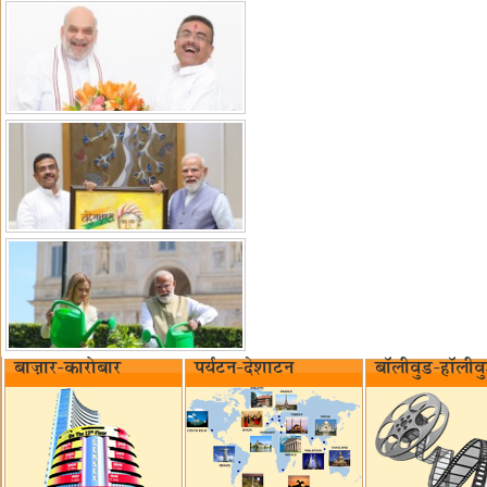
बाज़ार-कारोबार
पर्यटन-देशाटन
बॉलीवुड-हॉलीव