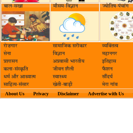
बाल-सखा
मौसम-विज्ञान
ज्योतिष-पंचांग
रोज़गार
सामाजिक सरॊकार‌
व्यक्तित्व
सेना
विज्ञान
महानगर
प्रशासन
अप्रवासी भारतीय
इतिहास
कला-संस्कृति
जीवन शैली
फैशन
धर्म और आध्यात्म
स्वास्थ्य
सौंदर्य
साहित्य-संसार
खेती-बाड़ी
मेरा गांव
About Us
Privacy
Disclaimer
Advertise with Us