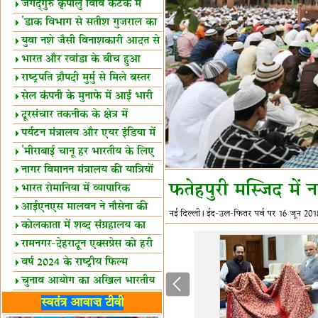
स्थल घोषित
जगद्गुरु कृपालु विवि कटक में
शैक्षिक सत्र शुरू
'डाक विभाग से सतीश गुजराल का
रिश्ता गहरा'
युवा नशे जैसी विनाशकारी आदत से
दूर रहें-मोदी
भारत और रवांडा के बीच हुआ
व्यापार विस्तार
राष्ट्रपति द्रौपदी मुर्मु से मिले बस्तर
के प्रतिनिधि
सेल कंपनी के मुनाफे में आई भारी
उछाल!
दूरसंचार तकनीक के क्षेत्र में
उत्कृष्टता पुरस्कार
पर्यटन मंत्रालय और एयर इंडिया में
समझौता
'मीराबाई चानू हर भारतीय के लिए
प्रेरणा'
नागर विमानन मंत्रालय की यात्रियों
फतेहपुरी मस्जिद में
को सलाह
भारत रोमानिया में व्यापारिक
साझेदारियां
आईएनएस मालवन ने नौसेना की
नई दिल्ली। ईद-उल-फितर पर्व पर 16 जून 2018 
ताकत बढ़ाई
कोलकाता में शब्द संग्रहालय का
उद्घाटन
रामनगर-देहरादून एक्सप्रेस को हरी
झंडी
वर्ष 2024 के राष्ट्रीय फिल्म
पुरस्कारों की घोषणा
चुनाव आयोग का अखिल भारतीय
मीडिया सम्मेलन
भारत में केवड़े का अस्तित्‍व 24
स्वतंत्र आवाज़ टीवी
लाख वर्ष!
लखनऊ में 'एक राष्ट्र एक चुनाव'