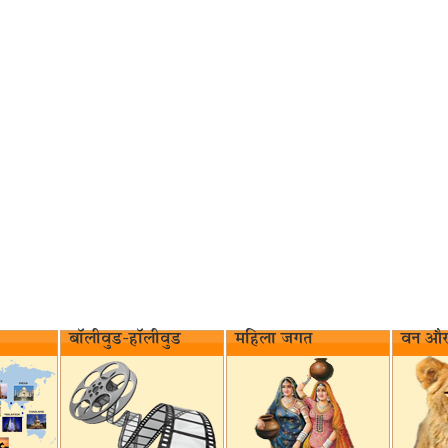
बॉलीवुड-हॉलीवुड
महिला जगत
वन और 