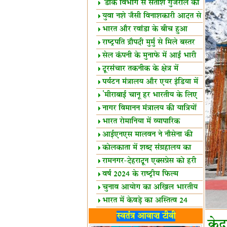
शैक्षिक सत्र शुरू
'डाक विभाग से सतीश गुजराल का
रिश्ता गहरा'
युवा नशे जैसी विनाशकारी आदत से
दूर रहें-मोदी
भारत और रवांडा के बीच हुआ
व्यापार विस्तार
राष्ट्रपति द्रौपदी मुर्मु से मिले बस्तर
के प्रतिनिधि
सेल कंपनी के मुनाफे में आई भारी
उछाल!
दूरसंचार तकनीक के क्षेत्र में
उत्कृष्टता पुरस्कार
पर्यटन मंत्रालय और एयर इंडिया में
समझौता
'मीराबाई चानू हर भारतीय के लिए
प्रेरणा'
नागर विमानन मंत्रालय की यात्रियों
को सलाह
भारत रोमानिया में व्यापारिक
साझेदारियां
आईएनएस मालवन ने नौसेना की
ताकत बढ़ाई
कोलकाता में शब्द संग्रहालय का
उद्घाटन
रामनगर-देहरादून एक्सप्रेस को हरी
झंडी
वर्ष 2024 के राष्ट्रीय फिल्म
पुरस्कारों की घोषणा
चुनाव आयोग का अखिल भारतीय
मीडिया सम्मेलन
भारत में केवड़े का अस्तित्‍व 24
लाख वर्ष!
लखनऊ में 'एक राष्ट्र एक चुनाव'
स्वतंत्र आवाज़ टीवी
केद
पर बैठक
विधानमंडल लोकतंत्र की पाठशाला