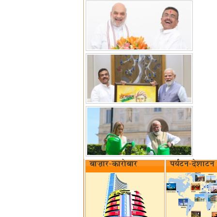
बाज़ार-कारोबार
पर्यटन-देशाटन