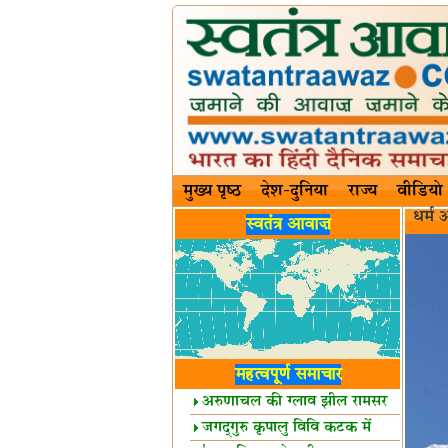
मुख्य पृष्ठ
देश-दुनिया
राज्य
वीडियो
धर्म 
स्वतंत्र आवाज़
महत्वपूर्ण समाचार
अरुणाचल की ग्लाव झील रामसर
स्थल घोषित
जगद्गुरु कृपालु विवि कटक में