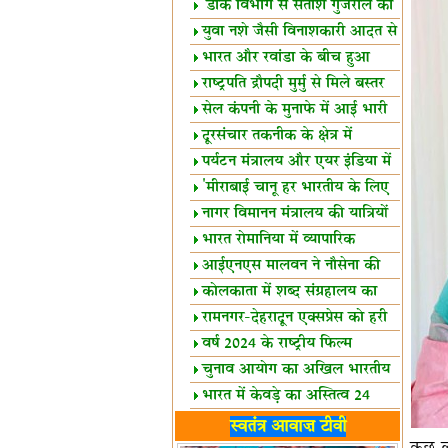
शैक्षिक सत्र शुरू
'डाक विभाग से सतीश गुजराल का
रिश्ता गहरा'
युवा नशे जैसी विनाशकारी आदत से
दूर रहें-मोदी
भारत और रवांडा के बीच हुआ
व्यापार विस्तार
राष्ट्रपति द्रौपदी मुर्मु से मिले बस्तर
के प्रतिनिधि
सेल कंपनी के मुनाफे में आई भारी
उछाल!
दूरसंचार तकनीक के क्षेत्र में
उत्कृष्टता पुरस्कार
पर्यटन मंत्रालय और एयर इंडिया में
समझौता
'मीराबाई चानू हर भारतीय के लिए
प्रेरणा'
नागर विमानन मंत्रालय की यात्रियों
को सलाह
भारत रोमानिया में व्यापारिक
साझेदारियां
आईएनएस मालवन ने नौसेना की
ताकत बढ़ाई
कोलकाता में शब्द संग्रहालय का
उद्घाटन
रामनगर-देहरादून एक्सप्रेस को हरी
झंडी
वर्ष 2024 के राष्ट्रीय फिल्म
पुरस्कारों की घोषणा
चुनाव आयोग का अखिल भारतीय
मीडिया सम्मेलन
भारत में केवड़े का अस्तित्‍व 24
लाख वर्ष!
लखनऊ में 'एक राष्ट्र एक चुनाव'
स्वतंत्र आवाज़ टीवी
पर बैठक
कुछ ल
विधानमंडल लोकतंत्र की पाठशाला