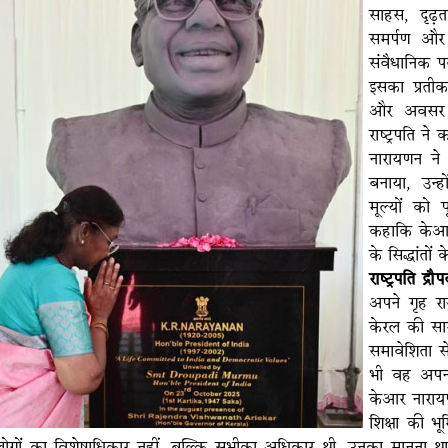
साहस, दृढ़
समर्पण और 
संवैधानिक प
इसका प्रतीक 
और अवसर स
राष्ट्रपति न
नारायणन ने 
बनाया, उन्
मूल्यों को प
कहाकि केआर
के सिद्धांतों 
राष्ट्रपति द्रौपद
अपने गृह राज
केरल की साम
समावेशिता से
भी वह अपनी ज
केआर नारायण
शिक्षा की भ
ोगों का विशेषाधिकार नहीं, बल्कि सभीका अधिकार थी, उनका मानना थाक