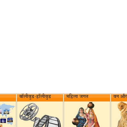
बॉलीवुड-हॉलीवुड
महिला जगत
वन और 