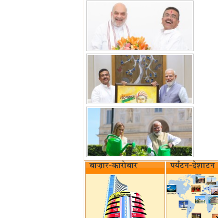
बाज़ार-कारोबार
पर्यटन-देशाटन