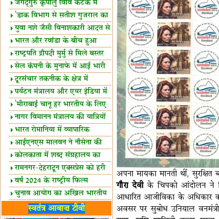
स्थल घोषित
जगद्गुरु कृपालु विवि कटक में
शैक्षिक सत्र शुरू
'डाक विभाग से सतीश गुजराल का
रिश्ता गहरा'
युवा नशे जैसी विनाशकारी आदत से
दूर रहें-मोदी
भारत और रवांडा के बीच हुआ
व्यापार विस्तार
राष्ट्रपति द्रौपदी मुर्मु से मिले बस्तर
के प्रतिनिधि
सेल कंपनी के मुनाफे में आई भारी
उछाल!
दूरसंचार तकनीक के क्षेत्र में
उत्कृष्टता पुरस्कार
पर्यटन मंत्रालय और एयर इंडिया में
समझौता
'मीराबाई चानू हर भारतीय के लिए
प्रेरणा'
नागर विमानन मंत्रालय की यात्रियों
को सलाह
भारत रोमानिया में व्यापारिक
साझेदारियां
आईएनएस मालवन ने नौसेना की
ताकत बढ़ाई
कोलकाता में शब्द संग्रहालय का
उद्घाटन
रामनगर-देहरादून एक्सप्रेस को हरी
अपना मायका मानती थीं, सुरक्षित 
झंडी
वर्ष 2024 के राष्ट्रीय फिल्म
गौरा देवी
के चिपको आंदोलन ने हिम
पुरस्कारों की घोषणा
चुनाव आयोग का अखिल भारतीय
आधारित आजीविका के अधिकार का स
मीडिया सम्मेलन
भारत में केवड़े का अस्तित्‍व 24
स्वतंत्र आवाज़ टीवी
अवसर पर सुबोध उनियाल वनमंत्री उत
लाख वर्ष!
लखनऊ में 'एक राष्ट्र एक चुनाव'