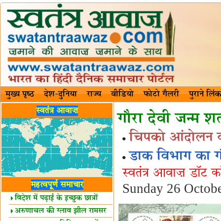
मुख्य पृष्ठ
देश-दुनिया
राज्य
वीडियो
फोटो गैलरी
पुराने लिंक
स्वतंत्र आवाज़
गौरा देवी जन्म शत
चिपको आंदोलन व प
डाक विभाग का गौर
स्वतंत्र आवाज़ डॉट 
महत्वपूर्ण समाचार
Sunday 26 Octob
विदेश में पढ़ाई के इच्छुक छात्रों
केलिए खुशखबरी!
अरुणाचल की ग्लाव झील रामसर