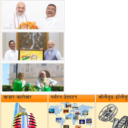
बाज़ार-कारोबार
पर्यटन-देशाटन
बॉलीवुड-हॉलीव