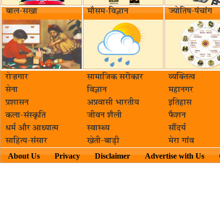
बाल-सखा
मौसम-विज्ञान
ज्योतिष-पंचांग
रोज़गार
सामाजिक सरॊकार‌
व्यक्तित्व
सेना
विज्ञान
महानगर
प्रशासन
अप्रवासी भारतीय
इतिहास
कला-संस्कृति
जीवन शैली
फैशन
धर्म और आध्यात्म
स्वास्थ्य
सौंदर्य
साहित्य-संसार
खेती-बाड़ी
मेरा गांव
About Us
Privacy
Disclaimer
Advertise with Us