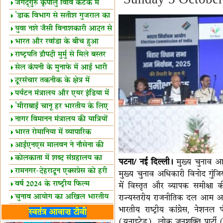
स्थल घोषित
जगद्गुरु कृपालु विवि कटक में
शैक्षिक सत्र शुरू
'डाक विभाग से सतीश गुजराल का
रिश्ता गहरा'
युवा नशे जैसी विनाशकारी आदत से
दूर रहें-मोदी
भारत और रवांडा के बीच हुआ
व्यापार विस्तार
राष्ट्रपति द्रौपदी मुर्मु से मिले बस्तर
के प्रतिनिधि
सेल कंपनी के मुनाफे में आई भारी
उछाल!
दूरसंचार तकनीक के क्षेत्र में
उत्कृष्टता पुरस्कार
पर्यटन मंत्रालय और एयर इंडिया में
समझौता
'मीराबाई चानू हर भारतीय के लिए
प्रेरणा'
नागर विमानन मंत्रालय की यात्रियों
को सलाह
भारत रोमानिया में व्यापारिक
साझेदारियां
आईएनएस मालवन ने नौसेना की
ताकत बढ़ाई
कोलकाता में शब्द संग्रहालय का
पटना/ नई दिल्ली।
मुख्य चुनाव आयु
उद्घाटन
रामनगर-देहरादून एक्सप्रेस को हरी
मुख्य चुनाव अधिकारी विनोद गुंज
झंडी
वर्ष 2024 के राष्ट्रीय फिल्म
में विस्तृत और व्यापक समीक्षा क
पुरस्कारों की घोषणा
चुनाव आयोग का अखिल भारतीय
राज्यस्तरीय राजनीतिक दल आम आदमी 
भारतीय राष्ट्रीय कांग्रेस, नेशनल
मीडिया सम्मेलन
भारत में केवड़े का अस्तित्‍व 24
स्वतंत्र आवाज़ टीवी
(यूनाइटेड), लोक जनशक्ति पार्टी (र
लाख वर्ष!
लखनऊ में 'एक राष्ट्र एक चुनाव'