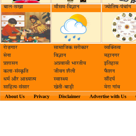
बाल-सखा
मौसम-विज्ञान
ज्योतिष-पंचांग
रोज़गार
सामाजिक सरॊकार‌
व्यक्तित्व
सेना
विज्ञान
महानगर
प्रशासन
अप्रवासी भारतीय
इतिहास
कला-संस्कृति
जीवन शैली
फैशन
धर्म और आध्यात्म
स्वास्थ्य
सौंदर्य
साहित्य-संसार
खेती-बाड़ी
मेरा गांव
About Us
Privacy
Disclaimer
Advertise with Us