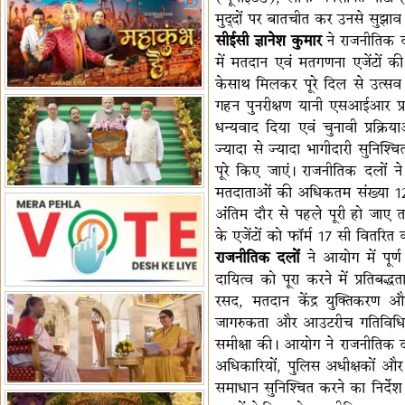
मुद्दों पर बातचीत कर उनसे सुझाव 
पर बैठक
विधानमंडल लोकतंत्र की पाठशाला
सीईसी ज्ञानेश कुमार
ने राजनीतिक दल
हैं-बिरला
'द वॉयस ऑफ जस्टिस: जस्टिस
में मतदान एवं मतगणना एजेंटों क
गवई स्पीक्स'
राष्ट्रीय युद्ध स्मारक से 'शौर्य विजय
केसाथ मिलकर पूरे दिल से उत्सव 
यात्रा' शुरू
भारत जापान में रक्षा संबंधों का
गहन पुनरीक्षण यानी एसआईआर प्
विस्तार
'एनसीसी को मजबूत करना राष्ट्रीय
धन्यवाद दिया एवं चुनावी प्रक्र
जिम्मेदारी'
भारत-ऑस्ट्रेलिया ने खेल संबंधों का
ज्यादा से ज्यादा भागीदारी सुनिश
जश्न मनाया
'भारत को फुटबॉल में भी वैश्विक
पूरे किए जाएं। राजनीतिक दलों न
पहचान दिलाएं'
अल्पसंख्यक मंत्री ने की हज
मतदाताओं की अधिकतम संख्या 12
नीति-2027 की घोषणा
राखीगढ़ी में मिले मानव कंकाल
अंतिम दौर से पहले पूरी हो जाए 
अवशेष
राष्ट्रपति ने कूनो उद्यान में चीता
के एजेंटों को फॉर्म 17 सी वितरित 
राजनीतिक दलों
ने आयोग में पूर्ण
प्रबंधन देखा
दायित्व को पूरा करने में प्रति
रसद, मतदान केंद्र युक्तिकरण और
जागरुकता और आउटरीच गतिविधिय
समीक्षा की। आयोग ने राजनीतिक दल
अधिकारियों, पुलिस अधीक्षकों और र
समाधान सुनिश्चित करने का निर्देश