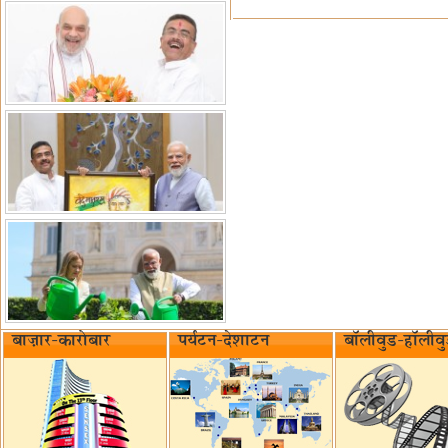
बाज़ार-कारोबार
पर्यटन-देशाटन
बॉलीवुड-हॉलीव