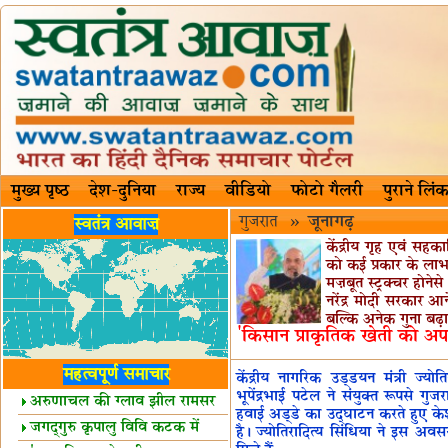
मुख्य पृष्ठ
देश-दुनिया
राज्य
वीडियो
फोटो गैलरी
पुराने लिंक
गुजरात
»
जूनागढ़
स्वतंत्र आवाज़
केंद्रीय गृह एवं सहक
को कई प्रकार के ला
मज़बूत स्ट्रक्चर होन
नरेंद्र मोदी सरकार 
बल्कि अनेक गुना बढ़ान
'किसान प्राकृतिक खेती को अपन
महत्वपूर्ण समाचार
केंद्रीय नागरिक उड्डयन मंत्री ज्योत
भूपेंद्रभाई पटेल ने संयुक्त रूपसे गुजर
अरुणाचल की ग्लाव झील रामसर
हवाई अड्डे का उद्घाटन करते हुए के
स्थल घोषित
जगद्गुरु कृपालु विवि कटक में
है। ज्योतिरादित्य सिंधिया ने इस 