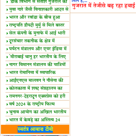
मिले हैं,...
शैक्षिक सत्र शुरू
'डाक विभाग से सतीश गुजराल का
गुजरात में तेजीसे बढ़ रहा हवाई 
रिश्ता गहरा'
युवा नशे जैसी विनाशकारी आदत से
दूर रहें-मोदी
भारत और रवांडा के बीच हुआ
व्यापार विस्तार
राष्ट्रपति द्रौपदी मुर्मु से मिले बस्तर
के प्रतिनिधि
सेल कंपनी के मुनाफे में आई भारी
उछाल!
दूरसंचार तकनीक के क्षेत्र में
उत्कृष्टता पुरस्कार
पर्यटन मंत्रालय और एयर इंडिया में
समझौता
'मीराबाई चानू हर भारतीय के लिए
प्रेरणा'
नागर विमानन मंत्रालय की यात्रियों
को सलाह
भारत रोमानिया में व्यापारिक
साझेदारियां
आईएनएस मालवन ने नौसेना की
ताकत बढ़ाई
कोलकाता में शब्द संग्रहालय का
उद्घाटन
रामनगर-देहरादून एक्सप्रेस को हरी
झंडी
वर्ष 2024 के राष्ट्रीय फिल्म
पुरस्कारों की घोषणा
चुनाव आयोग का अखिल भारतीय
मीडिया सम्मेलन
भारत में केवड़े का अस्तित्‍व 24
लाख वर्ष!
लखनऊ में 'एक राष्ट्र एक चुनाव'
स्वतंत्र आवाज़ टीवी
पर बैठक
विधानमंडल लोकतंत्र की पाठशाला