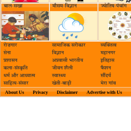
बाल-सखा
मौसम-विज्ञान
ज्योतिष-पंचांग
रोज़गार
सामाजिक सरॊकार‌
व्यक्तित्व
सेना
विज्ञान
महानगर
प्रशासन
अप्रवासी भारतीय
इतिहास
कला-संस्कृति
जीवन शैली
फैशन
धर्म और आध्यात्म
स्वास्थ्य
सौंदर्य
साहित्य-संसार
खेती-बाड़ी
मेरा गांव
About Us
Privacy
Disclaimer
Advertise with Us