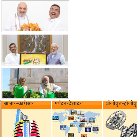
बाज़ार-कारोबार
पर्यटन-देशाटन
बॉलीवुड-हॉलीव