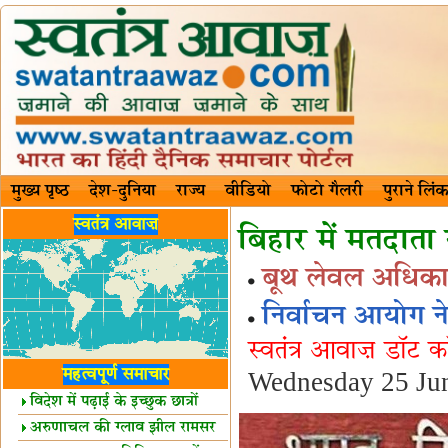
मुख्य पृष्ठ
देश-दुनिया
राज्य
वीडियो
फोटो गैलरी
पुराने लिंक
स्वतंत्र आवाज़
बिहार में मतदाता
बूथ लेवल अधिकारी
निर्वाचन आयोग ने
स्वतंत्र आवाज़ डॉट 
महत्वपूर्ण समाचार
Wednesday 25 Ju
विदेश में पढ़ाई के इच्छुक छात्रों
केलिए खुशखबरी!
अरुणाचल की ग्लाव झील रामसर