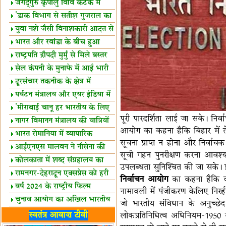
स्थल घोषित
जगद्गुरु कृपालु विवि कटक में
शैक्षिक सत्र शुरू
'डाक विभाग से सतीश गुजराल का
रिश्ता गहरा'
युवा नशे जैसी विनाशकारी आदत से
दूर रहें-मोदी
भारत और रवांडा के बीच हुआ
व्यापार विस्तार
राष्ट्रपति द्रौपदी मुर्मु से मिले बस्तर
के प्रतिनिधि
सेल कंपनी के मुनाफे में आई भारी
उछाल!
दूरसंचार तकनीक के क्षेत्र में
उत्कृष्टता पुरस्कार
पर्यटन मंत्रालय और एयर इंडिया में
समझौता
'मीराबाई चानू हर भारतीय के लिए
पूरी पारदर्शिता लाई जा सके। निर्
प्रेरणा'
नागर विमानन मंत्रालय की यात्रियों
आयोग का कहना हैकि बिहार में ते
को सलाह
भारत रोमानिया में व्यापारिक
सूचना प्राप्त न होना और निर्वाच
साझेदारियां
आईएनएस मालवन ने नौसेना की
सूची गहन पुनरीक्षण करना आवश्यक
ताकत बढ़ाई
कोलकाता में शब्द संग्रहालय का
उपलब्धता सुनिश्चित की जा सके। 
उद्घाटन
रामनगर-देहरादून एक्सप्रेस को हरी
निर्वाचन आयोग
का कहना हैकि वह 
झंडी
वर्ष 2024 के राष्ट्रीय फिल्म
नामावली में पंजीकरण केलिए निरर्ह
पुरस्कारों की घोषणा
चुनाव आयोग का अखिल भारतीय
जो भारतीय संविधान के अनुच्छेद 
मीडिया सम्मेलन
भारत में केवड़े का अस्तित्‍व 24
स्वतंत्र आवाज़ टीवी
लोकप्रतिनिधित्व अधिनियम-1950 
लाख वर्ष!
लखनऊ में 'एक राष्ट्र एक चुनाव'