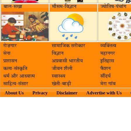
बाल-सखा
मौसम-विज्ञान
ज्योतिष-पंचांग
रोज़गार
सामाजिक सरॊकार‌
व्यक्तित्व
सेना
विज्ञान
महानगर
प्रशासन
अप्रवासी भारतीय
इतिहास
कला-संस्कृति
जीवन शैली
फैशन
धर्म और आध्यात्म
स्वास्थ्य
सौंदर्य
साहित्य-संसार
खेती-बाड़ी
मेरा गांव
About Us
Privacy
Disclaimer
Advertise with Us