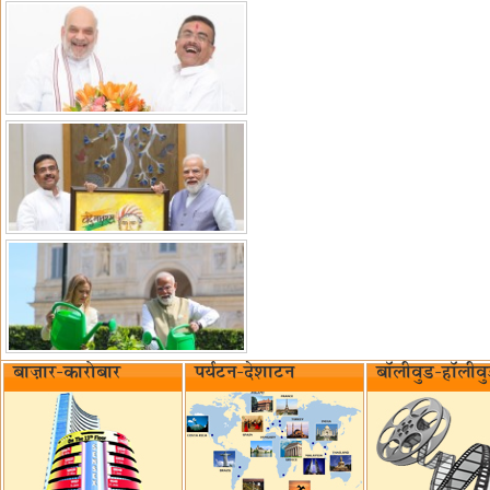
बाज़ार-कारोबार
पर्यटन-देशाटन
बॉलीवुड-हॉलीव