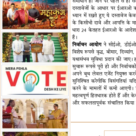
समाधान हो जाने पर पहले से ही स
पर बैठक
विधानमंडल लोकतंत्र की पाठशाला
दस्तावेजों के आधार पर ईआरओ क
हैं-बिरला
ध्यान में रखते हुए ये दस्तावेज
'द वॉयस ऑफ जस्टिस: जस्टिस
के किसीभी दावे और आपत्ति के 
गवई स्पीक्स'
राष्ट्रीय युद्ध स्मारक से 'शौर्य विजय
धारा 24 केतहत ईआरओ के आदेश के
यात्रा' शुरू
भारत जापान में रक्षा संबंधों का
है।
विस्तार
'एनसीसी को मजबूत करना राष्ट्रीय
निर्वाचन आयोग
ने सीईओ, डीईओ, 
जिम्मेदारी'
भारत-ऑस्ट्रेलिया ने खेल संबंधों का
विशेष रूपसे वृद्ध, बीमार, दिव्य
जश्न मनाया
'भारत को फुटबॉल में भी वैश्विक
यथासंभव सुविधा प्रदान की जाए। हा
पहचान दिलाएं'
अल्पसंख्यक मंत्री ने की हज
सुचारू रूपसे पूरी हो और निर्वाच
नीति-2027 की घोषणा
राखीगढ़ी में मिले मानव कंकाल
अपने बूथ लेवल एजेंट नियुक्त करके
अवशेष
राष्ट्रपति ने कूनो उद्यान में चीता
सुनिश्चित करेगीकि विसंगतियां यद
प्रबंधन देखा
करने के मामलों में कमी आएगी। उ
महत्वपूर्ण हितधारक होते हैं और के
और सफलतापूर्वक संचालित किया 