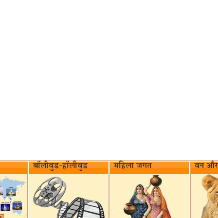
बॉलीवुड-हॉलीवुड
महिला जगत
वन और 