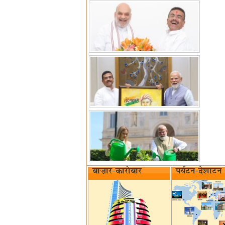
बाज़ार-कारोबार
पर्यटन-देशाटन