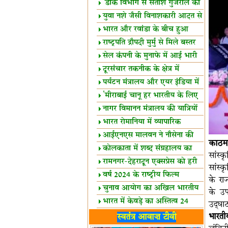
शैक्षिक सत्र शुरू
'डाक विभाग से सतीश गुजराल का
रिश्ता गहरा'
युवा नशे जैसी विनाशकारी आदत से
दूर रहें-मोदी
भारत और रवांडा के बीच हुआ
व्यापार विस्तार
राष्ट्रपति द्रौपदी मुर्मु से मिले बस्तर
के प्रतिनिधि
सेल कंपनी के मुनाफे में आई भारी
उछाल!
दूरसंचार तकनीक के क्षेत्र में
उत्कृष्टता पुरस्कार
पर्यटन मंत्रालय और एयर इंडिया में
समझौता
'मीराबाई चानू हर भारतीय के लिए
प्रेरणा'
नागर विमानन मंत्रालय की यात्रियों
को सलाह
भारत रोमानिया में व्यापारिक
साझेदारियां
आईएनएस मालवन ने नौसेना की
काठमा
ताकत बढ़ाई
कोलकाता में शब्द संग्रहालय का
सांस्
उद्घाटन
रामनगर-देहरादून एक्सप्रेस को हरी
सांस्क
झंडी
वर्ष 2024 के राष्ट्रीय फिल्म
के रा
पुरस्कारों की घोषणा
चुनाव आयोग का अखिल भारतीय
के उप
मीडिया सम्मेलन
भारत में केवड़े का अस्तित्‍व 24
उद्घा
लाख वर्ष!
लखनऊ में 'एक राष्ट्र एक चुनाव'
भारती
स्वतंत्र आवाज़ टीवी
पर बैठक
विधानमंडल लोकतंत्र की पाठशाला