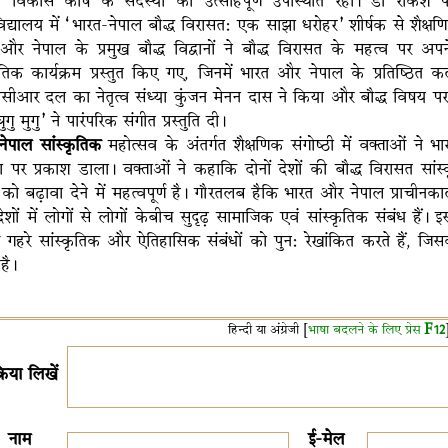
नी विकास कोष के सदस्यों की उत्साहपूर्ण उपस्थिति रही। डॉ राकेश प
विद्यालय में ‘भारत-नेपाल बौद्ध विरासत: एक साझा धरोहर’ शीर्षक से शैक्
और नेपाल के प्रमुख बौद्ध विद्वानों ने बौद्ध विरासत के महत्व पर अ
कृतिक कार्यक्रम प्रस्तुत किए गए, जिनमें भारत और नेपाल के प्रतिष्ठित कला
ीआर दल का नेतृत्व संध्या कुंजन मेनन दास ने किया और बौद्ध विषय पर 
घुगु मुगु’ ने पारंपरिक संगीत प्रस्तुति दी।
नेपाल सांस्कृतिक
महोत्सव के अंतर्गत शैक्षणिक संगोष्ठी में वक्ताओं ने
ा पर प्रकाश डाला। वक्ताओं ने कहाकि दोनों देशों की बौद्ध विरासत सांस
क को बढ़ावा देने में महत्वपूर्ण है। गौरतलब हैकि भारत और नेपाल प्राचीनक
देशों में लोगों से लोगों केबीच सुदृढ़ सामाजिक एवं सांस्कृतिक संबंध हैं। इस
 गहरे सांस्कृतिक और ऐतिहासिक संबंधों को पुनः रेखांकित करते हैं, जिसका
है।
हिन्दी या अंग्रेजी [
भाषा बदलने के लिए प्रेस
F12
क्रिया लिखें
नाम
ई-मेल