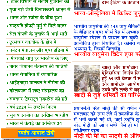
शैक्षिक सत्र शुरू
'डाक विभाग से सतीश गुजराल का
टीम इंडिया के कप्तान 
रिश्ता गहरा'
युवा नशे जैसी विनाशकारी आदत से
भारत-ऑस्ट्रेलिया में क्रिकेट जुनू
दूर रहें-मोदी
भारत और रवांडा के बीच हुआ
व्यापार विस्तार
राष्ट्रपति द्रौपदी मुर्मु से मिले बस्तर
भारतीय वायुसेना की 145 वायु सैनिकों
के वैडिंगटन एयर फोर्स बेस में अभ्या
के प्रतिनिधि
सेल कंपनी के मुनाफे में आई भारी
वायुसेना स्टेशन से प्रस्थान कर चु
उछाल!
दूरसंचार तकनीक के क्षेत्र में
आयोजित होना निर्धारित है। कोबरा व
अभ्यास है, जिसमें फिनलैंड,...
उत्कृष्टता पुरस्कार
पर्यटन मंत्रालय और एयर इंडिया में
भारतीय वायुसेना ब्रिटेन एयर फो
समझौता
'मीराबाई चानू हर भारतीय के लिए
प्रेरणा'
नागर विमानन मंत्रालय की यात्रियों
खादी और ग्रामोद्योग
ऐतिहासिक निर्णय लिय
को सलाह
भारत रोमानिया में व्यापारिक
हुई 694वीं बैठक में
साझेदारियां
आईएनएस मालवन ने नौसेना की
और ग्रामोद्योग आयोग
रुपये प्रति लच्छे से बढ़
ताकत बढ़ाई
कोलकाता में शब्द संग्रहालय का
खादी से जुड़े श्रमिकों का पारि
उद्घाटन
रामनगर-देहरादून एक्सप्रेस को हरी
झंडी
वर्ष 2024 के राष्ट्रीय फिल्म
प्रधानमंत्री नरेंद्र मोदी की सौ वर
मंगलवार को सांस लेने में तकलीफ के
पुरस्कारों की घोषणा
चुनाव आयोग का अखिल भारतीय
में भर्ती कराई गई थीं, जहां उन्होंने श
मीडिया सम्मेलन
भारत में केवड़े का अस्तित्‍व 24
नरेंद्र मोदी को आज सवेरे जैसे ही मा
गांधीनगर पहुंच...
लाख वर्ष!
लखनऊ में 'एक राष्ट्र एक चुनाव'
स्वतंत्र आवाज़ टीवी
मोदी की मां का सादगी से अंति
पर बैठक
विधानमंडल लोकतंत्र की पाठशाला