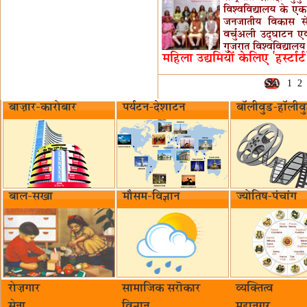
विश्वविद्यालय के एक 
जनजातीय विकास से
वर्चुअली उद्घाटन एव
गुजरात विश्वविद्यालय
महिला उद्यमियों केलिए 'हर्स्टार
1
2
बाज़ार-कारोबार
पर्यटन-देशाटन
बॉलीवुड-हॉलीव
बाल-सखा
मौसम-विज्ञान
ज्योतिष-पंचांग
रोज़गार
सामाजिक सरॊकार‌
व्यक्तित्व
सेना
विज्ञान
महानगर