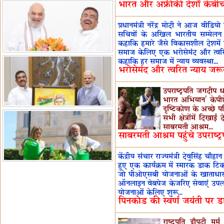
भारत और अफ्रीकी देशों केबीच हु
प्रधानमंत्री नरेंद्र मोदी ने आज वीडिय
सचिवों के अखिल भारतीय सम्मेलन
कहाकि हमारे जैसे विकासशील देशमें
समाज केलिए एक भरोसेमंद और त्वरित 
कहाकि हर समाज में न्याय व्यवस्था...
भरोसेमंद और त्वरित न्याय जरूरी
उपराष्ट्रपति जगदीप 
भारत अभियान' केपीछ
दृष्टिकोण के अच्छे प
सभी क्षेत्रोंमें दिखा
साबरमती आश्रम...
साबरमती आश्रम पहुंचे उपराष्ट्र
केंद्रीय संचार राज्यमंत्री देवुसिंह चौ
हुए एक कार्यक्रम में स्मारक डाक टि
जो पीओएसबी योजनाओं के खाताधार
ऑनलाइन वेबपेज केजरिए सेवाएं उपलब्
योजनाओं केलिए शुरू...
पिनकोड की स्वर्ण जयंती पर 
राष्ट्रपति द्रौपदी 