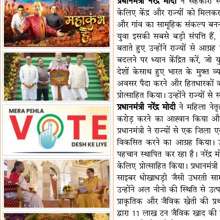
प्रधानमंत्री नरेंद्र मोदी
ने सहकारी स
हैं-बिरला
केलिए केंद्र और राज्यों को मिल
'द वॉयस ऑफ जस्टिस: जस्टिस
और गांव का सामूहिक संकल्प बनना 
गवई स्पीक्स'
राष्ट्रीय युद्ध स्मारक से 'शौर्य विजय
युवा इसकी सबसे बड़ी संपत्ति है
यात्रा' शुरू
भारत जापान में रक्षा संबंधों का
बताते हुए उन्होंने राज्यों से आ
विस्तार
'एनसीसी को मजबूत करना राष्ट्रीय
बदलने पर ध्यान केंद्रित करें, जो
जिम्मेदारी'
भारत-ऑस्ट्रेलिया ने खेल संबंधों का
देशों केसाथ हुए भारत के मुक्त व
जश्न मनाया
'भारत को फुटबॉल में भी वैश्विक
अवसर पैदा करने और हितधारकों को
पहचान दिलाएं'
अल्पसंख्यक मंत्री ने की हज
प्रोत्साहित किया। उन्होंने राज्यों
नीति-2027 की घोषणा
राखीगढ़ी में मिले मानव कंकाल
प्रधानमंत्री नरेंद्र मोदी
ने महिला नेतृ
अवशेष
राष्ट्रपति ने कूनो उद्यान में चीता
करोड़ करने का आह्वान किया और न
प्रबंधन देखा
एमआईएफएफ में फ़िल्म गुदगुदी का
प्रधानमंत्री ने राज्यों से एक ज़ि
प्रीमियर
विकसित करने का आग्रह किया। उन्हो
पहचान स्थापित कर रहा है। नरेंद्र
केलिए प्रोत्साहित किया। प्रधानमं
साइबर धोखाधड़ी जैसी उभरती सा
उन्होंने अल नीनो की स्थिति से उत
प्राकृतिक और जैविक खेती की प्र
द्वारा 11 लाख टन जैविक खाद की खर