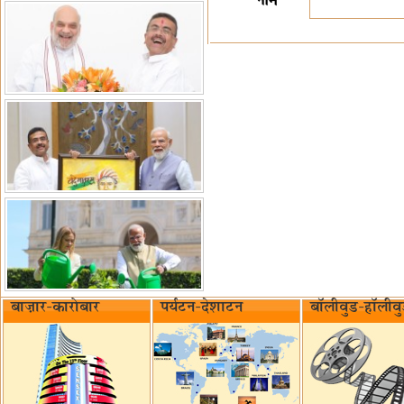
नाम
बाज़ार-कारोबार
पर्यटन-देशाटन
बॉलीवुड-हॉलीव