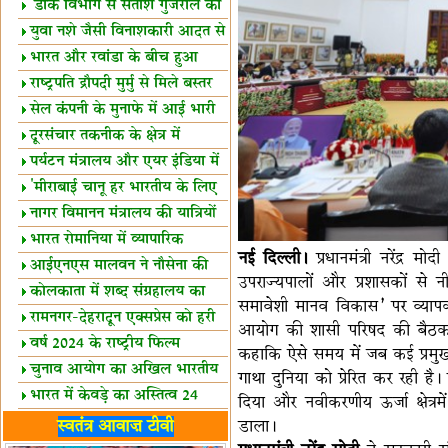
शैक्षिक सत्र शुरू
'डाक विभाग से सतीश गुजराल का
रिश्ता गहरा'
युवा नशे जैसी विनाशकारी आदत से
दूर रहें-मोदी
भारत और रवांडा के बीच हुआ
व्यापार विस्तार
राष्ट्रपति द्रौपदी मुर्मु से मिले बस्तर
के प्रतिनिधि
सेल कंपनी के मुनाफे में आई भारी
उछाल!
दूरसंचार तकनीक के क्षेत्र में
उत्कृष्टता पुरस्कार
पर्यटन मंत्रालय और एयर इंडिया में
समझौता
'मीराबाई चानू हर भारतीय के लिए
प्रेरणा'
नागर विमानन मंत्रालय की यात्रियों
को सलाह
भारत रोमानिया में व्यापारिक
नई दिल्ली।
प्रधानमंत्री नरेंद्र मो
साझेदारियां
आईएनएस मालवन ने नौसेना की
उपराज्यपालों और प्रशासकों स
ताकत बढ़ाई
कोलकाता में शब्द संग्रहालय का
समावेशी मानव विकास’ पर व्यापक 
उद्घाटन
रामनगर-देहरादून एक्सप्रेस को हरी
आयोग की शासी परिषद की बैठक में भ
झंडी
वर्ष 2024 के राष्ट्रीय फिल्म
कहाकि ऐसे समय में जब कई प्रमुख
पुरस्कारों की घोषणा
चुनाव आयोग का अखिल भारतीय
गाथा दुनिया को प्रेरित कर रही है
मीडिया सम्मेलन
भारत में केवड़े का अस्तित्‍व 24
दिया और नवीकरणीय ऊर्जा क्षेत्रम
लाख वर्ष!
लखनऊ में 'एक राष्ट्र एक चुनाव'
डाला।
स्वतंत्र आवाज़ टीवी
पर बैठक
विधानमंडल लोकतंत्र की पाठशाला