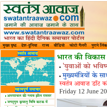
मुख्य पृष्ठ
देश-दुनिया
राज्य
वीडियो
फोटो गैलरी
पुराने लिंक
स्वतंत्र आवाज़
भारत की विकास गा
'युवाओं को भविष्य
मुख्यमंत्रियों के 
स्वतंत्र आवाज़ डॉट 
महत्वपूर्ण समाचार
Friday 12 June 2
अरुणाचल की ग्लाव झील रामसर
स्थल घोषित
जगद्गुरु कृपालु विवि कटक में