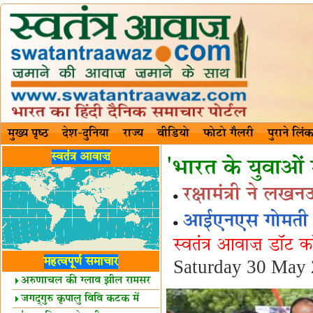
मुख्य पृष्ठ
देश-दुनिया
राज्य
वीडियो
फोटो गैलरी
पुराने लिंक
स्वतंत्र आवाज़
'भारत के युवाओं मे
रक्षामंत्री ने लख
आईएनएस गोमती की 
स्वतंत्र आवाज़ डॉट 
महत्वपूर्ण समाचार
Saturday 30 May
अरुणाचल की ग्लाव झील रामसर
स्थल घोषित
जगद्गुरु कृपालु विवि कटक में