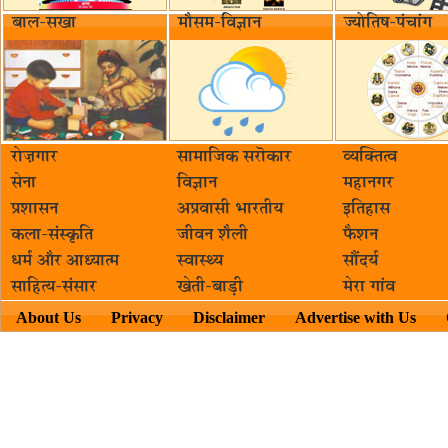
बाल-सखा
मौसम-विज्ञान
ज्योतिष-पंचांग
रोज़गार
सामाजिक सरॊकार‌
व्यक्तित्व
सेना
विज्ञान
महानगर
प्रशासन
अप्रवासी भारतीय
इतिहास
कला-संस्कृति
जीवन शैली
फैशन
धर्म और आध्यात्म
स्वास्थ्य
सौंदर्य
साहित्य-संसार
खेती-बाड़ी
मेरा गांव
About Us
Privacy
Disclaimer
Advertise with Us