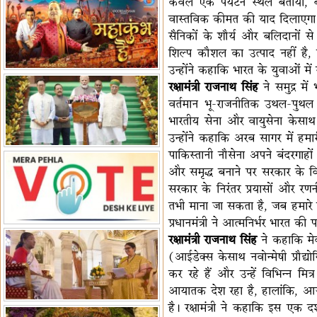
केवल एक पर्यटन स्थल बताया, बल्
हैं-बिरला
'द वॉयस ऑफ जस्टिस: जस्टिस
वास्तविक कीमत की याद दिलाएगा। उन
सैनिकों के शौर्य और बलिदानों स
गवई स्पीक्स'
राष्ट्रीय युद्ध स्मारक से 'शौर्य विजय
शिल्प कौशल का उत्पाद नहीं है, य
यात्रा' शुरू
भारत जापान में रक्षा संबंधों का
उन्होंने कहाकि भारत के युवाओं में
विस्तार
'एनसीसी को मजबूत करना राष्ट्रीय
रक्षामंत्री राजनाथ सिंह
ने समुद्र म
जिम्मेदारी'
भारत-ऑस्ट्रेलिया ने खेल संबंधों का
वर्तमान भू-राजनीतिक उथल-पुथल केब
जश्न मनाया
'भारत को फुटबॉल में भी वैश्विक
भारतीय सेना और वायुसेना केसाथ
पहचान दिलाएं'
अल्पसंख्यक मंत्री ने की हज
उन्होंने कहाकि अरब सागर में हमार
नीति-2027 की घोषणा
राखीगढ़ी में मिले मानव कंकाल
पाकिस्तानी नौसेना अपने बंदरगाहों त
अवशेष
राष्ट्रपति ने कूनो उद्यान में चीता
और समृद्ध बनाने पर सरकार के विश
प्रबंधन देखा
एमआईएफएफ में फ़िल्म गुदगुदी का
सरकार के निरंतर प्रयासों और रण
प्रीमियर
तभी माना जा सकता है, जब हमारे रक
प्रधानमंत्री ने आत्मनिर्भर भारत की 
रक्षामंत्री राजनाथ सिंह
ने कहाकि मेक
(आईडेक्स केसाथ नवोन्मेषी प्रौद्य
कर रहे हैं और उन्हें विभिन्न मित
आयातक देश रहा है, हालांकि, आज स्
है। रक्षामंत्री ने कहाकि इस एक द