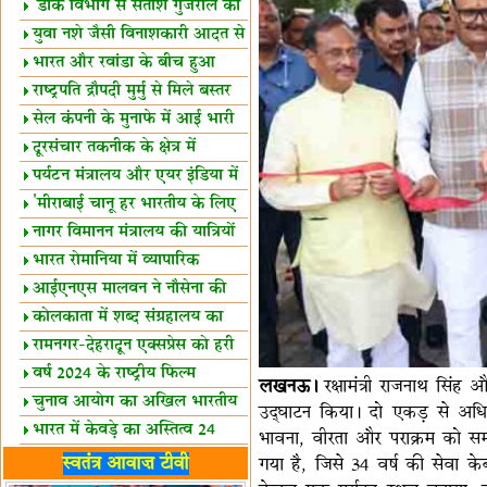
शैक्षिक सत्र शुरू
'डाक विभाग से सतीश गुजराल का
रिश्ता गहरा'
युवा नशे जैसी विनाशकारी आदत से
दूर रहें-मोदी
भारत और रवांडा के बीच हुआ
व्यापार विस्तार
राष्ट्रपति द्रौपदी मुर्मु से मिले बस्तर
के प्रतिनिधि
सेल कंपनी के मुनाफे में आई भारी
उछाल!
दूरसंचार तकनीक के क्षेत्र में
उत्कृष्टता पुरस्कार
पर्यटन मंत्रालय और एयर इंडिया में
समझौता
'मीराबाई चानू हर भारतीय के लिए
प्रेरणा'
नागर विमानन मंत्रालय की यात्रियों
को सलाह
भारत रोमानिया में व्यापारिक
साझेदारियां
आईएनएस मालवन ने नौसेना की
ताकत बढ़ाई
कोलकाता में शब्द संग्रहालय का
उद्घाटन
रामनगर-देहरादून एक्सप्रेस को हरी
झंडी
वर्ष 2024 के राष्ट्रीय फिल्म
लखनऊ।
रक्षामंत्री राजनाथ सिंह
पुरस्कारों की घोषणा
चुनाव आयोग का अखिल भारतीय
उद्घाटन किया। दो एकड़ से अधिक 
मीडिया सम्मेलन
भारत में केवड़े का अस्तित्‍व 24
भावना, वीरता और पराक्रम को समर
लाख वर्ष!
लखनऊ में 'एक राष्ट्र एक चुनाव'
स्वतंत्र आवाज़ टीवी
गया है, जिसे 34 वर्ष की सेवा के
पर बैठक
विधानमंडल लोकतंत्र की पाठशाला