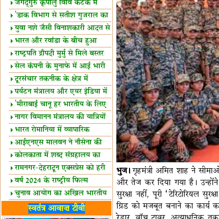
स्थल घोषित
जगद्गुरु कृपालु विवि कटक में
शैक्षिक सत्र शुरू
'डाक विभाग से सतीश गुजराल का
रिश्ता गहरा'
युवा नशे जैसी विनाशकारी आदत से
दूर रहें-मोदी
भारत और रवांडा के बीच हुआ
व्यापार विस्तार
राष्ट्रपति द्रौपदी मुर्मु से मिले बस्तर
के प्रतिनिधि
सेल कंपनी के मुनाफे में आई भारी
उछाल!
दूरसंचार तकनीक के क्षेत्र में
उत्कृष्टता पुरस्कार
पर्यटन मंत्रालय और एयर इंडिया में
समझौता
'मीराबाई चानू हर भारतीय के लिए
प्रेरणा'
नागर विमानन मंत्रालय की यात्रियों
को सलाह
भारत रोमानिया में व्यापारिक
साझेदारियां
आईएनएस मालवन ने नौसेना की
ताकत बढ़ाई
कोलकाता में शब्द संग्रहालय का
उद्घाटन
रामनगर-देहरादून एक्सप्रेस को हरी
भुज।
गृहमंत्री अमित शाह ने सीमाओं 
झंडी
वर्ष 2024 के राष्ट्रीय फिल्म
और तेज कर दिया गया है। उन्होंन
पुरस्कारों की घोषणा
चुनाव आयोग का अखिल भारतीय
सुरक्षा नहीं, पूरी ‘टेरिटोरियल सुर
ग्रिड को मजबूत बनाने का कार्य कर 
मीडिया सम्मेलन
भारत में केवड़े का अस्तित्‍व 24
स्वतंत्र आवाज़ टीवी
रेडार, वॉच टावर, अत्याधुनिक तक
लाख वर्ष!
लखनऊ में 'एक राष्ट्र एक चुनाव'