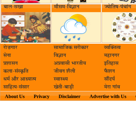
बाल-सखा
मौसम-विज्ञान
ज्योतिष-पंचांग
रोज़गार
सामाजिक सरॊकार‌
व्यक्तित्व
सेना
विज्ञान
महानगर
प्रशासन
अप्रवासी भारतीय
इतिहास
कला-संस्कृति
जीवन शैली
फैशन
धर्म और आध्यात्म
स्वास्थ्य
सौंदर्य
साहित्य-संसार
खेती-बाड़ी
मेरा गांव
About Us
Privacy
Disclaimer
Advertise with Us