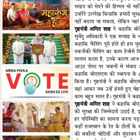
सरहद को भेदने की हिम्मत भी नहीं 
पर बैठक
विधानमंडल लोकतंत्र की पाठशाला
उन्होंने उल्लेख कियाकि हमारी सुरक
हैं-बिरला
'द वॉयस ऑफ जस्टिस: जस्टिस
नहीं बदला जा सकता, लेकिन जहां ज
गवई स्पीक्स'
राष्ट्रीय युद्ध स्मारक से 'शौर्य विजय
गृहमंत्री अमित शाह
ने कहाकि बीते
यात्रा' शुरू
भारत जापान में रक्षा संबंधों का
सुवेंदु अधिकारी ने एक सप्ताह के भ
विस्तार
'एनसीसी को मजबूत करना राष्ट्रीय
कहाकि फेंसिंग पूरी होते ही हम घु
जिम्मेदारी'
भारत-ऑस्ट्रेलिया ने खेल संबंधों का
तकनीकी फेंसिंग का काम तेजीसे किय
जश्न मनाया
'भारत को फुटबॉल में भी वैश्विक
सलाम करता है, उनके कारण आज गुजरात
पहचान दिलाएं'
अल्पसंख्यक मंत्री ने की हज
आउट पोस्ट पर जवानों से संवाद 
नीति-2027 की घोषणा
राखीगढ़ी में मिले मानव कंकाल
कहाकि बीएसएफ की स्थापना के 60
अवशेष
राष्ट्रपति ने कूनो उद्यान में चीता
किया है। गृहमंत्री ने कहाकि बी
यहां आकर जब उन्हें हंसते हुए चेहर
प्रबंधन देखा
काम बहुत सरल है। गृहमंत्री ने क
गृहमंत्री अमित शाह
ने कहाकि बीए
की सुरक्षा की जिम्मेदारी उठाई ह
हर परिस्थिति का सामना करना पड़त
कहीं राजस्थान के रेत के टीलों 
की बर्फीली चोटियों और सुंदरबन 