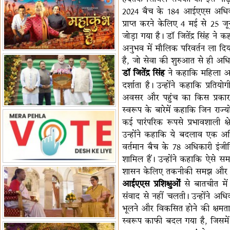
2024 बैच के 184 आईएएस अधिकारियो
पर बैठक
विधानमंडल लोकतंत्र की पाठशाला
प्राप्त करने केलिए 4 मई से 25
हैं-बिरला
'द वॉयस ऑफ जस्टिस: जस्टिस
जोड़ा गया है। डॉ जितेंद्र सिंह 
गवई स्पीक्स'
राष्ट्रीय युद्ध स्मारक से 'शौर्य विजय
अनुभव में मौलिक परिवर्तन ला दिया
यात्रा' शुरू
भारत जापान में रक्षा संबंधों का
है, जो सेवा की शुरुआत से ही अधिक
विस्तार
'एनसीसी को मजबूत करना राष्ट्रीय
डॉ जितेंद्र सिंह
ने कहाकि महिला अधि
जिम्मेदारी'
भारत-ऑस्ट्रेलिया ने खेल संबंधों का
दर्शाता है। उन्होंने कहाकि प्रतियो
जश्न मनाया
'भारत को फुटबॉल में भी वैश्विक
अवसर और पहुंच का किस प्रकार तेज
पहचान दिलाएं'
अल्पसंख्यक मंत्री ने की हज
स्वरूप के बारेमें कहाकि जिन राज्य
नीति-2027 की घोषणा
राखीगढ़ी में मिले मानव कंकाल
कई पारंपरिक रूपसे प्रभावशाली क्षे
अवशेष
राष्ट्रपति ने कूनो उद्यान में चीता
उन्होंने कहाकि ये बदलाव एक अधिक
प्रबंधन देखा
वर्तमान बैच के 78 अधिकारी इंजीनि
शामिल हैं। उन्होंने कहाकि ऐसे 
शासन केलिए तकनीकी समझ और अं
आईएएस प्रशिक्षुओं
से बातचीत में
संवाद से नहीं चलती। उन्होंने अधिक
भूलने और विकसित होने की क्षमता
स्वरूप काफी बदल गया है, जिसमें