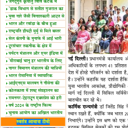
स्थल घोषित
जगद्गुरु कृपालु विवि कटक में
शैक्षिक सत्र शुरू
'डाक विभाग से सतीश गुजराल का
रिश्ता गहरा'
युवा नशे जैसी विनाशकारी आदत से
दूर रहें-मोदी
भारत और रवांडा के बीच हुआ
व्यापार विस्तार
राष्ट्रपति द्रौपदी मुर्मु से मिले बस्तर
के प्रतिनिधि
सेल कंपनी के मुनाफे में आई भारी
उछाल!
दूरसंचार तकनीक के क्षेत्र में
उत्कृष्टता पुरस्कार
पर्यटन मंत्रालय और एयर इंडिया में
नई दिल्ली।
प्रधानमंत्री कार्यालय 
समझौता
'मीराबाई चानू हर भारतीय के लिए
अधिकारियों के लगभग 41 प्रतिशत 
प्रेरणा'
नागर विमानन मंत्रालय की यात्रियों
देश में होरहे परिवर्तन को दर्शा
को सलाह
भारत रोमानिया में व्यापारिक
है। उन्होंने कहाकि यह दर्शाता है
साझेदारियां
आईएनएस मालवन ने नौसेना की
युवा भारतीय आकांक्षा, प्रौद्योगिक
ताकत बढ़ाई
कोलकाता में शब्द संग्रहालय का
मार्ग नई दिल्ली में सिविल सर्व
उद्घाटन
रामनगर-देहरादून एक्सप्रेस को हरी
बातचीत कर रहे थे।
झंडी
वर्ष 2024 के राष्ट्रीय फिल्म
कार्मिक राज्यमंत्री
डॉ जितेंद्र सिंह
पुरस्कारों की घोषणा
चुनाव आयोग का अखिल भारतीय
स्थान रखते हैं, क्योंकि जब भारत 2
मीडिया सम्मेलन
भारत में केवड़े का अस्तित्‍व 24
निभाएंगे। उन्होंने इस क्षण को 
स्वतंत्र आवाज़ टीवी
हदतक सिविल सेवकों की इस पीढ़ी
लाख वर्ष!
लखनऊ में 'एक राष्ट्र एक चुनाव'