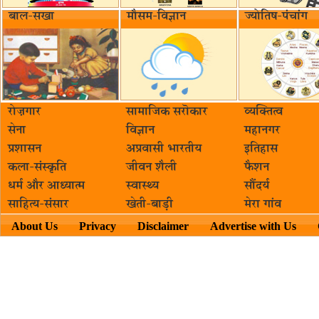
बाल-सखा
मौसम-विज्ञान
ज्योतिष-पंचांग
रोज़गार
सामाजिक सरॊकार‌
व्यक्तित्व
सेना
विज्ञान
महानगर
प्रशासन
अप्रवासी भारतीय
इतिहास
कला-संस्कृति
जीवन शैली
फैशन
धर्म और आध्यात्म
स्वास्थ्य
सौंदर्य
साहित्य-संसार
खेती-बाड़ी
मेरा गांव
About Us
Privacy
Disclaimer
Advertise with Us