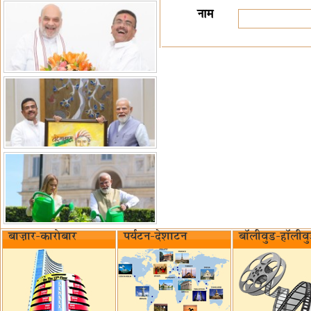
नाम
बाज़ार-कारोबार
पर्यटन-देशाटन
बॉलीवुड-हॉलीव