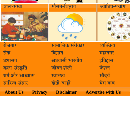
बाल-सखा
मौसम-विज्ञान
ज्योतिष-पंचांग
रोज़गार
सामाजिक सरॊकार‌
व्यक्तित्व
सेना
विज्ञान
महानगर
प्रशासन
अप्रवासी भारतीय
इतिहास
कला-संस्कृति
जीवन शैली
फैशन
धर्म और आध्यात्म
स्वास्थ्य
सौंदर्य
साहित्य-संसार
खेती-बाड़ी
मेरा गांव
About Us
Privacy
Disclaimer
Advertise with Us