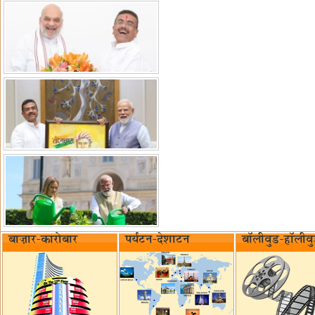
बाज़ार-कारोबार
पर्यटन-देशाटन
बॉलीवुड-हॉलीव