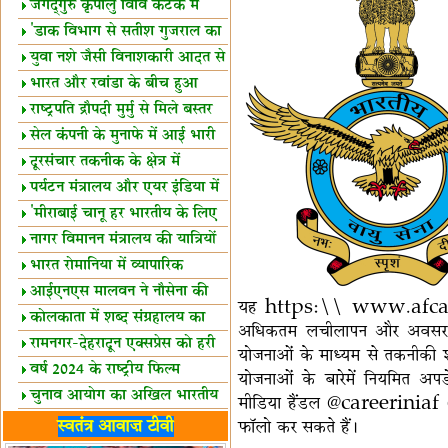
स्थल घोषित
जगद्गुरु कृपालु विवि कटक में
शैक्षिक सत्र शुरू
'डाक विभाग से सतीश गुजराल का
रिश्ता गहरा'
युवा नशे जैसी विनाशकारी आदत से
दूर रहें-मोदी
भारत और रवांडा के बीच हुआ
व्यापार विस्तार
राष्ट्रपति द्रौपदी मुर्मु से मिले बस्तर
के प्रतिनिधि
सेल कंपनी के मुनाफे में आई भारी
उछाल!
दूरसंचार तकनीक के क्षेत्र में
उत्कृष्टता पुरस्कार
पर्यटन मंत्रालय और एयर इंडिया में
समझौता
'मीराबाई चानू हर भारतीय के लिए
प्रेरणा'
नागर विमानन मंत्रालय की यात्रियों
को सलाह
भारत रोमानिया में व्यापारिक
साझेदारियां
आईएनएस मालवन ने नौसेना की
यह https:\\ www.afcat.e
ताकत बढ़ाई
कोलकाता में शब्द संग्रहालय का
अधिकतम लचीलापन और अवसर मिले
उद्घाटन
रामनगर-देहरादून एक्सप्रेस को हरी
योजनाओं के माध्यम से तकनीकी शाख
झंडी
वर्ष 2024 के राष्ट्रीय फिल्म
योजनाओं के बारेमें नियमित अ
पुरस्कारों की घोषणा
चुनाव आयोग का अखिल भारतीय
मीडिया हैंडल @careeriniaf (इ
मीडिया सम्मेलन
भारत में केवड़े का अस्तित्‍व 24
स्वतंत्र आवाज़ टीवी
फॉलो कर सकते हैं।
लाख वर्ष!
लखनऊ में 'एक राष्ट्र एक चुनाव'