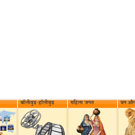
बॉलीवुड-हॉलीवुड
महिला जगत
वन और 