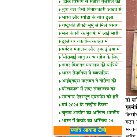
शैक्षिक सत्र शुरू
'डाक विभाग से सतीश गुजराल का
रिश्ता गहरा'
युवा नशे जैसी विनाशकारी आदत से
दूर रहें-मोदी
भारत और रवांडा के बीच हुआ
व्यापार विस्तार
राष्ट्रपति द्रौपदी मुर्मु से मिले बस्तर
के प्रतिनिधि
सेल कंपनी के मुनाफे में आई भारी
उछाल!
दूरसंचार तकनीक के क्षेत्र में
उत्कृष्टता पुरस्कार
पर्यटन मंत्रालय और एयर इंडिया में
समझौता
'मीराबाई चानू हर भारतीय के लिए
प्रेरणा'
नागर विमानन मंत्रालय की यात्रियों
को सलाह
भारत रोमानिया में व्यापारिक
साझेदारियां
आईएनएस मालवन ने नौसेना की
ताकत बढ़ाई
कोलकाता में शब्द संग्रहालय का
उद्घाटन
रामनगर-देहरादून एक्सप्रेस को हरी
डॉ शम
झंडी
वर्ष 2024 के राष्ट्रीय फिल्म
गृहमं
पुरस्कारों की घोषणा
चुनाव आयोग का अखिल भारतीय
किसीभ
मीडिया सम्मेलन
भारत में केवड़े का अस्तित्‍व 24
गठन क
लाख वर्ष!
लखनऊ में 'एक राष्ट्र एक चुनाव'
संरचन
स्वतंत्र आवाज़ टीवी
पर बैठक
अवैध 
विधानमंडल लोकतंत्र की पाठशाला