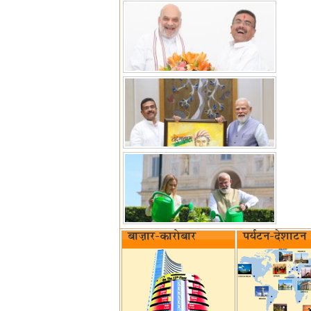
बाज़ार-कारोबार
पर्यटन-देशाटन