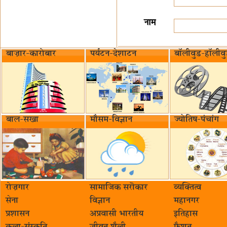
नाम
बाज़ार-कारोबार
पर्यटन-देशाटन
बॉलीवुड-हॉलीव
बाल-सखा
मौसम-विज्ञान
ज्योतिष-पंचांग
रोज़गार
सामाजिक सरॊकार‌
व्यक्तित्व
सेना
विज्ञान
महानगर
प्रशासन
अप्रवासी भारतीय
इतिहास