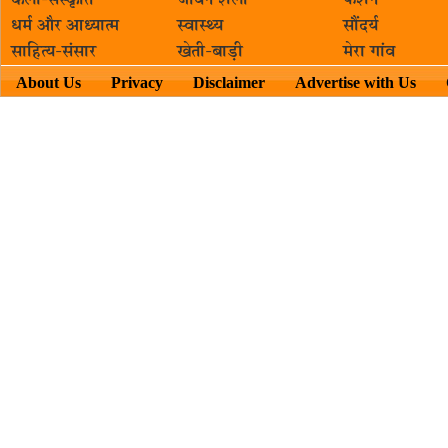
कला-संस्कृति
जीवन शैली
फैशन
धर्म और आध्यात्म
स्वास्थ्य
सौंदर्य
साहित्य-संसार
खेती-बाड़ी
मेरा गांव
About Us
Privacy
Disclaimer
Advertise with Us