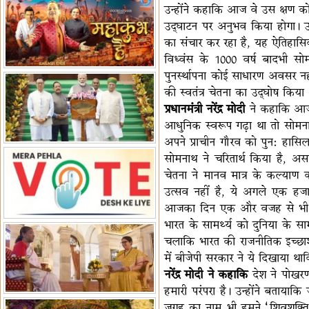
उन्होंने कहाकि आज वे उस क्षण को फिर
पर बैठक
विधानमंडल लोकतंत्र की पाठशाला
उद्घाटन पर अनुभव किया होगा। उ
हैं-बिरला
'द वॉयस ऑफ जस्टिस: जस्टिस
का संचार कर रहा है, यह ऐतिहासिक द
गवई स्पीक्स'
राष्ट्रीय युद्ध स्मारक से 'शौर्य विजय
विध्वंस के 1000 वर्ष बादभी स
यात्रा' शुरू
भारत जापान में रक्षा संबंधों का
पुनर्स्थापना कोई साधारण अवसर नह
विस्तार
'एनसीसी को मजबूत करना राष्ट्रीय
की स्वतंत्र चेतना का उद्घोष किया 
जिम्मेदारी'
भारत-ऑस्ट्रेलिया ने खेल संबंधों का
प्रधानमंत्री नरेंद्र मोदी
ने कहाकि आज़ा
जश्न मनाया
'भारत को फुटबॉल में भी वैश्विक
आधुनिक स्वरूप गढ़ा था तो सोमनाथ 
अपने प्राचीन गौरव को पुनः हासिल
पहचान दिलाएं'
अल्पसंख्यक मंत्री ने की हज
सोमनाथ ने चरितार्थ किया है, अस
नीति-2027 की घोषणा
राखीगढ़ी में मिले मानव कंकाल
चेतना ने मानव मात्र के कल्याण
अवशेष
राष्ट्रपति ने कूनो उद्यान में चीता
उत्सव नहीं है, ये अगले एक हजार
प्रबंधन देखा
आजका दिन एक और वजह से भी विशेष
भारत के सामर्थ्य को दुनिया के स
चलाकि भारत की राजनीतिक इच्छा
में बीजेपी सरकार ने ये दिखाया था
नरेंद्र मोदी ने कहाकि
देश ने पोखरण
हमारी परंपरा है। उन्होंने बताय
जगह का नाम भी हमने ‘शिवशक्ति पॉइ