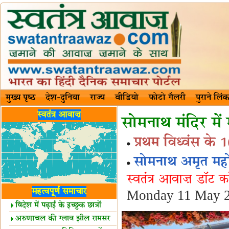
मुख्य पृष्ठ
देश-दुनिया
राज्य
वीडियो
फोटो गैलरी
पुराने लिंक
स्वतंत्र आवाज़
सोमनाथ मंदिर में
प्रथम विध्वंस के 
सोमनाथ अमृत मह
स्वतंत्र आवाज़ डॉट 
महत्वपूर्ण समाचार
Monday 11 May 2
विदेश में पढ़ाई के इच्छुक छात्रों
केलिए खुशखबरी!
अरुणाचल की ग्लाव झील रामसर