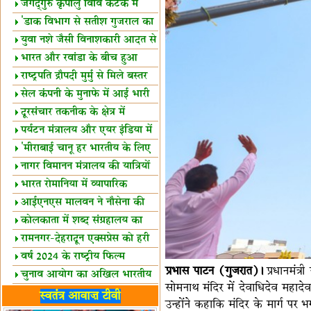
स्थल घोषित
जगद्गुरु कृपालु विवि कटक में
शैक्षिक सत्र शुरू
'डाक विभाग से सतीश गुजराल का
रिश्ता गहरा'
युवा नशे जैसी विनाशकारी आदत से
दूर रहें-मोदी
भारत और रवांडा के बीच हुआ
व्यापार विस्तार
राष्ट्रपति द्रौपदी मुर्मु से मिले बस्तर
के प्रतिनिधि
सेल कंपनी के मुनाफे में आई भारी
उछाल!
दूरसंचार तकनीक के क्षेत्र में
उत्कृष्टता पुरस्कार
पर्यटन मंत्रालय और एयर इंडिया में
समझौता
'मीराबाई चानू हर भारतीय के लिए
प्रेरणा'
नागर विमानन मंत्रालय की यात्रियों
को सलाह
भारत रोमानिया में व्यापारिक
साझेदारियां
आईएनएस मालवन ने नौसेना की
ताकत बढ़ाई
कोलकाता में शब्द संग्रहालय का
उद्घाटन
रामनगर-देहरादून एक्सप्रेस को हरी
झंडी
वर्ष 2024 के राष्ट्रीय फिल्म
प्रभास पाटन (गुजरात)।
प्रधानमंत्र
पुरस्कारों की घोषणा
चुनाव आयोग का अखिल भारतीय
सोमनाथ मंदिर में देवाधिदेव महादेव
मीडिया सम्मेलन
भारत में केवड़े का अस्तित्‍व 24
स्वतंत्र आवाज़ टीवी
उन्होंने कहाकि मंदिर के मार्ग 
लाख वर्ष!
लखनऊ में 'एक राष्ट्र एक चुनाव'