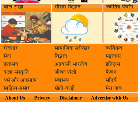
बाल-सखा
मौसम-विज्ञान
ज्योतिष-पंचांग
रोज़गार
सामाजिक सरॊकार‌
व्यक्तित्व
सेना
विज्ञान
महानगर
प्रशासन
अप्रवासी भारतीय
इतिहास
कला-संस्कृति
जीवन शैली
फैशन
धर्म और आध्यात्म
स्वास्थ्य
सौंदर्य
साहित्य-संसार
खेती-बाड़ी
मेरा गांव
About Us
Privacy
Disclaimer
Advertise with Us