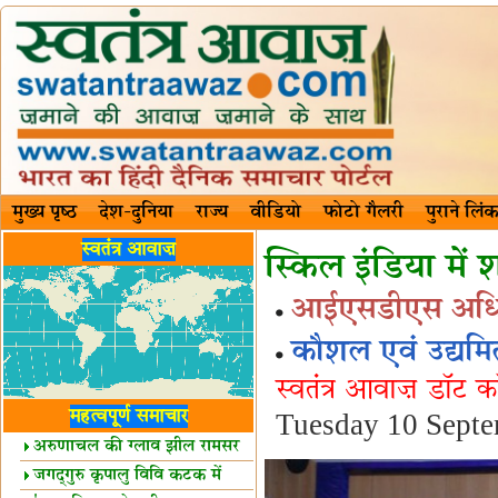
मुख्य पृष्ठ
देश-दुनिया
राज्य
वीडियो
फोटो गैलरी
पुराने लिंक
स्वतंत्र आवाज़
स्किल इंडिया मे
आईएसडीएस अधिकार
कौशल एवं उद्यमिता
स्वतंत्र आवाज़ डॉट 
महत्वपूर्ण समाचार
Tuesday 10 Sept
अरुणाचल की ग्लाव झील रामसर
स्थल घोषित
जगद्गुरु कृपालु विवि कटक में