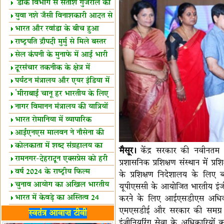
शैक्षिक सत्र शुरू
'डाक विभाग से सतीश गुजराल का
रिश्ता गहरा'
युवा नशे जैसी विनाशकारी आदत से
दूर रहें-मोदी
भारत और रवांडा के बीच हुआ
व्यापार विस्तार
राष्ट्रपति द्रौपदी मुर्मु से मिले बस्तर
के प्रतिनिधि
सेल कंपनी के मुनाफे में आई भारी
उछाल!
दूरसंचार तकनीक के क्षेत्र में
उत्कृष्टता पुरस्कार
पर्यटन मंत्रालय और एयर इंडिया में
समझौता
'मीराबाई चानू हर भारतीय के लिए
प्रेरणा'
नागर विमानन मंत्रालय की यात्रियों
को सलाह
भारत रोमानिया में व्यापारिक
साझेदारियां
आईएनएस मालवन ने नौसेना की
ताकत बढ़ाई
कोलकाता में शब्द संग्रहालय का
मैसूर।
केंद्र सरकार की नवीनतम 
उद्घाटन
रामनगर-देहरादून एक्सप्रेस को हरी
प्रशासनिक प्रशिक्षण संस्थान में 
झंडी
वर्ष 2024 के राष्ट्रीय फिल्म
के प्रशिक्षण निदेशालय के लिए
पुरस्कारों की घोषणा
चुनाव आयोग का अखिल भारतीय
यूपीएससी के आयोजित भारतीय इंजीन
मीडिया सम्मेलन
भारत में केवड़े का अस्तित्‍व 24
करने के लिए आईएसडीएस अधिकारि
एमएसडीई और सरकार की समग्र रू
लाख वर्ष!
लखनऊ में 'एक राष्ट्र एक चुनाव'
स्वतंत्र आवाज़ टीवी
इंजीनियरिंग सेवा के अधिकारियों
पर बैठक
विधानमंडल लोकतंत्र की पाठशाला