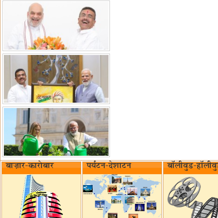
बाज़ार-कारोबार
पर्यटन-देशाटन
बॉलीवुड-हॉलीव