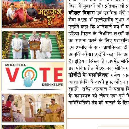
दिशा में युवाओं और प्रतिभाशाली प
हैं-बिरला
'द वॉयस ऑफ जस्टिस: जस्टिस
कौशल विकास
एवं उद्यमिता मंत्
गवई स्पीक्स'
राष्ट्रीय युद्ध स्मारक से 'शौर्य विजय
सेवा दक्षता में उल्लेखनीय सुधा
यात्रा' शुरू
भारत जापान में रक्षा संबंधों का
उन्होंने कहा कि आनेवाले वर्ष में 
विस्तार
'एनसीसी को मजबूत करना राष्ट्रीय
इंडिया मिशन के निर्धारित लक्ष्यों
जिम्मेदारी'
भारत-ऑस्ट्रेलिया ने खेल संबंधों का
का सामना करने के लिए प्रशासनिक प्र
जश्न मनाया
'भारत को फुटबॉल में भी वैश्विक
इस उम्मीद के साथ प्राथमिकता दी 
पहचान दिलाएं'
अल्पसंख्यक मंत्री ने की हज
आपूर्ति करेगा। उन्होंने कहा कि 
नीति-2027 की घोषणा
राखीगढ़ी में मिले मानव कंकाल
हैं। इंडियन स्किल डेवलपमेंट सर्वि
अवशेष
राष्ट्रपति ने कूनो उद्यान में चीता
प्रशासनिक ग्रेड में 28 पद, सीनिय
प्रबंधन देखा
एमआईएफएफ में फ़िल्म गुदगुदी का
डीजीटी के महानिदेशक
राजेश अग्
आशा है कि वे अपने हुनर और नए व
प्रीमियर
लाएंगे। राजेश अग्रवाल ने बताया क
के कामकाज को लेकर एक पूर्ण व
पारिस्थितिकी तंत्र को चलाने के 