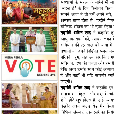
संस्थाओं के महत्व के बारेमें भी ज
हैं-बिरला
'द वॉयस ऑफ जस्टिस: जस्टिस
‘मदर्स डे’ के दिन विमोचन किया 
गवई स्पीक्स'
राष्ट्रीय युद्ध स्मारक से 'शौर्य विजय
सामने आती है तो हमें अपने बारे, अप
यात्रा' शुरू
भारत जापान में रक्षा संबंधों का
अवसर प्राप्त होता है। उन्होंने ज
विस्तार
'एनसीसी को मजबूत करना राष्ट्रीय
मौलिक अंदाज का भी तुषार मेहता न
गृहमंत्री अमित शाह
ने कहाकि तुष
जिम्मेदारी'
भारत-ऑस्ट्रेलिया ने खेल संबंधों का
आधुनिक तकनीकों, न्यायपालिका के
जश्न मनाया
'भारत को फुटबॉल में भी वैश्विक
संविधान की 76 साल की यात्रा में
पहचान दिलाएं'
अल्पसंख्यक मंत्री ने की हज
प्रणाली को हमने निश्चित रूपसे
नीति-2027 की घोषणा
राखीगढ़ी में मिले मानव कंकाल
परिवर्तन हुए, वह स्वीकार किए गए
अवशेष
राष्ट्रपति ने कूनो उद्यान में चीता
संविधान, देश की जनता और हमारी
प्रबंधन देखा
एमआईएफएफ में फ़िल्म गुदगुदी का
हैकि अगर उसके साथ कोई अन्याय ह
प्रीमियर
हैं और कहीं भी यदि कमजोर व्य
जाएगी।
गृहमंत्री अमित शाह
ने कहाकि इन 
समाज का संतुलन और राष्ट्र के चरित
छोटे-छोटे लूप होल्स हैं, उन्हें 
कंक्रीट टाइम बाउंड रोड मैप केस
विभिन्न संस्थाएं एक-दूसरे का विर