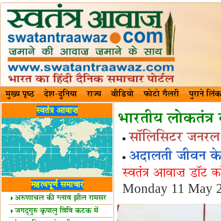
मुख्य पृष्ठ
देश-दुनिया
राज्य
वीडियो
फोटो गैलरी
पुराने लिंक
स्वतंत्र आवाज़
भारतीय लोकतंत्र
सॉलिसिटर जनरल त
अदालती जीवन के 
स्वतंत्र आवाज़ डॉट 
महत्वपूर्ण समाचार
Monday 11 May 2
अरुणाचल की ग्लाव झील रामसर
स्थल घोषित
जगद्गुरु कृपालु विवि कटक में