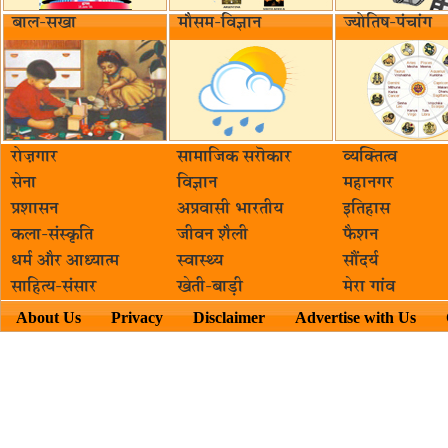
बाल-सखा
मौसम-विज्ञान
ज्योतिष-पंचांग
रोज़गार
सामाजिक सरॊकार‌
व्यक्तित्व
सेना
विज्ञान
महानगर
प्रशासन
अप्रवासी भारतीय
इतिहास
कला-संस्कृति
जीवन शैली
फैशन
धर्म और आध्यात्म
स्वास्थ्य
सौंदर्य
साहित्य-संसार
खेती-बाड़ी
मेरा गांव
About Us
Privacy
Disclaimer
Advertise with Us