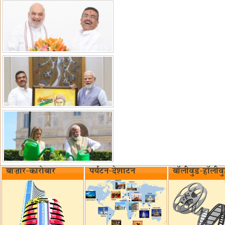
बाज़ार-कारोबार
पर्यटन-देशाटन
बॉलीवुड-हॉलीव