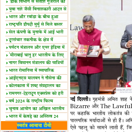
शैक्षिक सत्र शुरू
'डाक विभाग से सतीश गुजराल का
रिश्ता गहरा'
युवा नशे जैसी विनाशकारी आदत से
दूर रहें-मोदी
भारत और रवांडा के बीच हुआ
व्यापार विस्तार
राष्ट्रपति द्रौपदी मुर्मु से मिले बस्तर
के प्रतिनिधि
सेल कंपनी के मुनाफे में आई भारी
उछाल!
दूरसंचार तकनीक के क्षेत्र में
उत्कृष्टता पुरस्कार
पर्यटन मंत्रालय और एयर इंडिया में
समझौता
'मीराबाई चानू हर भारतीय के लिए
प्रेरणा'
नागर विमानन मंत्रालय की यात्रियों
को सलाह
भारत रोमानिया में व्यापारिक
साझेदारियां
आईएनएस मालवन ने नौसेना की
ताकत बढ़ाई
कोलकाता में शब्द संग्रहालय का
उद्घाटन
रामनगर-देहरादून एक्सप्रेस को हरी
नई दिल्ली।
गृहमंत्री अमित शा
झंडी
वर्ष 2024 के राष्ट्रीय फिल्म
Bizarre और The Lawful and t
पुरस्कारों की घोषणा
चुनाव आयोग का अखिल भारतीय
पर कहाकि भारतीय लोकतंत्र की ज
मीडिया सम्मेलन
भारत में केवड़े का अस्तित्‍व 24
पारस्परिक मर्यादाओं से ही है। अ
लाख वर्ष!
लखनऊ में 'एक राष्ट्र एक चुनाव'
स्वतंत्र आवाज़ टीवी
ऐसे पहलू को सामने लाती हैं, ज
पर बैठक
विधानमंडल लोकतंत्र की पाठशाला