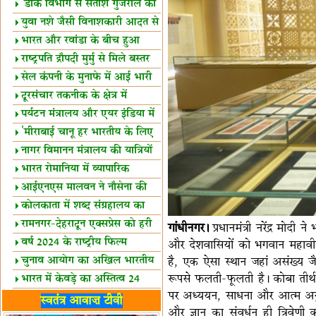
शैक्षिक सत्र शुरू
'डाक विभाग से सतीश गुजराल का
रिश्ता गहरा'
युवा नशे जैसी विनाशकारी आदत से
दूर रहें-मोदी
भारत और रवांडा के बीच हुआ
व्यापार विस्तार
राष्ट्रपति द्रौपदी मुर्मु से मिले बस्तर
के प्रतिनिधि
सेल कंपनी के मुनाफे में आई भारी
उछाल!
दूरसंचार तकनीक के क्षेत्र में
उत्कृष्टता पुरस्कार
पर्यटन मंत्रालय और एयर इंडिया में
समझौता
'मीराबाई चानू हर भारतीय के लिए
प्रेरणा'
नागर विमानन मंत्रालय की यात्रियों
को सलाह
भारत रोमानिया में व्यापारिक
साझेदारियां
आईएनएस मालवन ने नौसेना की
ताकत बढ़ाई
कोलकाता में शब्द संग्रहालय का
उद्घाटन
रामनगर-देहरादून एक्सप्रेस को हरी
गांधीनगर।
प्रधानमंत्री नरेंद्र मोदी
झंडी
वर्ष 2024 के राष्ट्रीय फिल्म
और देशवासियों को भगवान महावीर जय
पुरस्कारों की घोषणा
चुनाव आयोग का अखिल भारतीय
है, एक ऐसा स्थान जहां असंख्य ज
रूपसे फलती-फूलती है। कोबा तीर्थ क
मीडिया सम्मेलन
भारत में केवड़े का अस्तित्‍व 24
पर अध्ययन, साधना और आत्म अनुशास
लाख वर्ष!
लखनऊ में 'एक राष्ट्र एक चुनाव'
स्वतंत्र आवाज़ टीवी
और ज्ञान का संवर्धन ही त्रिवेणी 
पर बैठक
विधानमंडल लोकतंत्र की पाठशाला