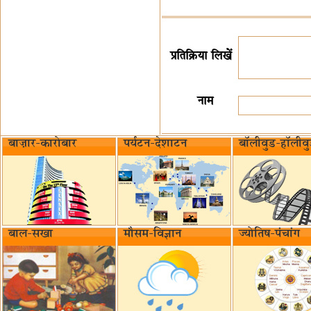
प्रतिक्रिया लिखें
नाम
बाज़ार-कारोबार
पर्यटन-देशाटन
बॉलीवुड-हॉलीव
बाल-सखा
मौसम-विज्ञान
ज्योतिष-पंचांग