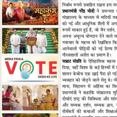
निर्बाध रूपसे प्रवाहित रखना हम सब
हैं-बिरला
'द वॉयस ऑफ जस्टिस: जस्टिस
प्रधानमंत्री नरेंद्र मोदी
ने प्रसन्नता
गवई स्पीक्स'
राष्ट्रीय युद्ध स्मारक से 'शौर्य विजय
संग्रहालय के माध्यम से सदियों तक 
यात्रा' शुरू
भारत जापान में रक्षा संबंधों का
को नई और आधुनिक शैली में अगली प
विस्तार
'एनसीसी को मजबूत करना राष्ट्रीय
रूपमें साकार हुई है, जो जैन दर्शन, 
जिम्मेदारी'
भारत-ऑस्ट्रेलिया ने खेल संबंधों का
अपना अमूल्य योगदान देने वाले सभी 
जश्न मनाया
'भारत को फुटबॉल में भी वैश्विक
नवाचार के महत्व को रेखांकित किय
पहचान दिलाएं'
अल्पसंख्यक मंत्री ने की हज
आनेवाली पीढ़ियों को नई प्रेरणा म
नीति-2027 की घोषणा
राखीगढ़ी में मिले मानव कंकाल
गौरवशाली अतीत का प्रमाण है।
अवशेष
राष्ट्रपति ने कूनो उद्यान में चीता
सम्राट संप्रति
के ऐतिहासिक महत्व पर
दिया, वहीं विश्व के कई हिस्सों मे
प्रबंधन देखा
एमआईएफएफ में फ़िल्म गुदगुदी का
शासन केबीच एक खाई पैदा हो गई। उ
प्रीमियर
व्यवहार को जोड़ने वाले सेतु थे। नर
माना, सिंहासन से अहिंसा का विस
प्रधानमंत्री ने कहाकि संग्रहाल
दीर्घाएं राष्ट्र की विविधता और सा
और सम्यक दर्शन, सम्यक ज्ञान, स
तीर्थंकरों की कथाओं और शिक्षाओ