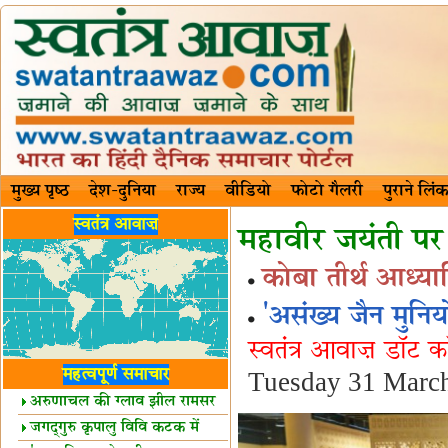
मुख्य पृष्ठ
देश-दुनिया
राज्य
वीडियो
फोटो गैलरी
पुराने लिंक
स्वतंत्र आवाज़
महावीर जयंती पर स
कोबा तीर्थ आध्यात्
'असंख्य जैन मुनिय
स्वतंत्र आवाज़ डॉट 
महत्वपूर्ण समाचार
Tuesday 31 Marc
अरुणाचल की ग्लाव झील रामसर
स्थल घोषित
जगद्गुरु कृपालु विवि कटक में