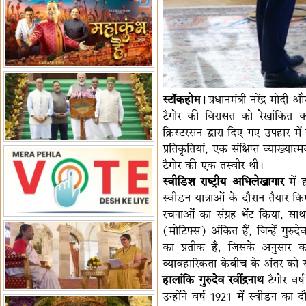
हैं-बिरला
'द वॉयस ऑफ जस्टिस: जस्टिस
गवई स्पीक्स'
राष्ट्रीय युद्ध स्मारक से 'शौर्य विजय
यात्रा' शुरू
भारत जापान में रक्षा संबंधों का
विस्तार
'एनसीसी को मजबूत करना राष्ट्रीय
जिम्मेदारी'
भारत-ऑस्ट्रेलिया ने खेल संबंधों का
स्टॉकहोम।
प्रधानमंत्री नरेंद्र मोद
जश्न मनाया
'भारत को फुटबॉल में भी वैश्विक
टैगोर की विरासत को रेखांकित करत
पहचान दिलाएं'
अल्पसंख्यक मंत्री ने की हज
क्रिस्टरसन द्वारा दिए गए उपहार मे
नीति-2027 की घोषणा
राखीगढ़ी में मिले मानव कंकाल
प्रतिकृतियां, एक संक्षिप्त व्याख्या
अवशेष
राष्ट्रपति ने कूनो उद्यान में चीता
टैगोर की एक तस्वीर थी।
प्रबंधन देखा
एमआईएफएफ में फ़िल्म गुदगुदी का
स्वीडिश राष्ट्रीय अभिलेखागार
में 
प्रीमियर
स्वीडन यात्राओं के दौरान तैयार किए 
रचनाओं का संग्रह भेंट किया, साथ
(मोटिफ्स) अंकित हैं, जिन्हें गुरु
का प्रतीक है, जिसके अनुसार 
व्यावहारिकता केबीच के अंतर को स
हालांकि गुरुदेव रवींद्रनाथ
टैगोर वर्
उन्होंने वर्ष 1921 में स्वीडन क