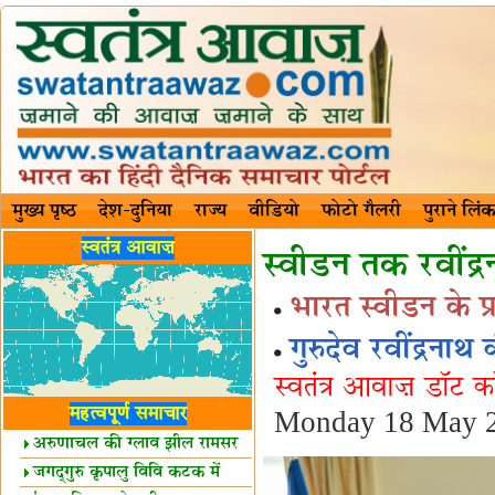
मुख्य पृष्ठ
देश-दुनिया
राज्य
वीडियो
फोटो गैलरी
पुराने लिंक
स्वतंत्र आवाज़
स्वीडन तक रवींद्र
भारत स्वीडन के प्
गुरुदेव रवींद्रना
स्वतंत्र आवाज़ डॉट 
महत्वपूर्ण समाचार
Monday 18 May 2
अरुणाचल की ग्लाव झील रामसर
स्थल घोषित
जगद्गुरु कृपालु विवि कटक में