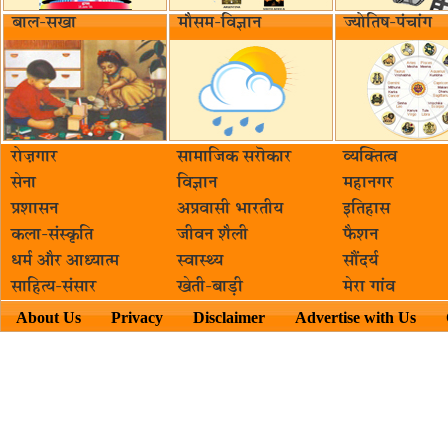
बाल-सखा
मौसम-विज्ञान
ज्योतिष-पंचांग
रोज़गार
सामाजिक सरॊकार‌
व्यक्तित्व
सेना
विज्ञान
महानगर
प्रशासन
अप्रवासी भारतीय
इतिहास
कला-संस्कृति
जीवन शैली
फैशन
धर्म और आध्यात्म
स्वास्थ्य
सौंदर्य
साहित्य-संसार
खेती-बाड़ी
मेरा गांव
About Us
Privacy
Disclaimer
Advertise with Us