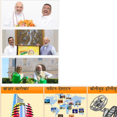
बाज़ार-कारोबार
पर्यटन-देशाटन
बॉलीवुड-हॉलीव