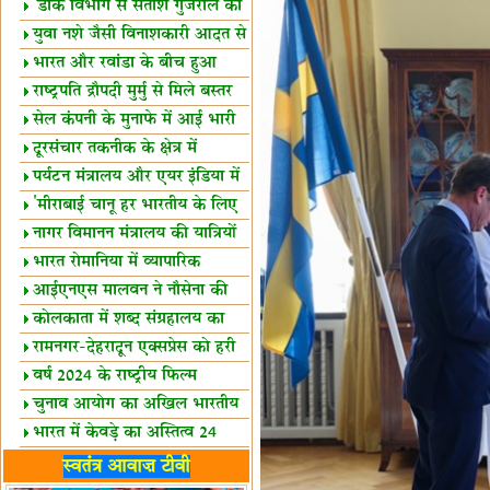
शैक्षिक सत्र शुरू
'डाक विभाग से सतीश गुजराल का
रिश्ता गहरा'
युवा नशे जैसी विनाशकारी आदत से
दूर रहें-मोदी
भारत और रवांडा के बीच हुआ
व्यापार विस्तार
राष्ट्रपति द्रौपदी मुर्मु से मिले बस्तर
के प्रतिनिधि
सेल कंपनी के मुनाफे में आई भारी
उछाल!
दूरसंचार तकनीक के क्षेत्र में
उत्कृष्टता पुरस्कार
पर्यटन मंत्रालय और एयर इंडिया में
समझौता
'मीराबाई चानू हर भारतीय के लिए
प्रेरणा'
नागर विमानन मंत्रालय की यात्रियों
को सलाह
भारत रोमानिया में व्यापारिक
साझेदारियां
आईएनएस मालवन ने नौसेना की
ताकत बढ़ाई
कोलकाता में शब्द संग्रहालय का
उद्घाटन
रामनगर-देहरादून एक्सप्रेस को हरी
झंडी
वर्ष 2024 के राष्ट्रीय फिल्म
पुरस्कारों की घोषणा
चुनाव आयोग का अखिल भारतीय
मीडिया सम्मेलन
भारत में केवड़े का अस्तित्‍व 24
लाख वर्ष!
लखनऊ में 'एक राष्ट्र एक चुनाव'
स्वतंत्र आवाज़ टीवी
पर बैठक
विधानमंडल लोकतंत्र की पाठशाला