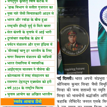
स्थल घोषित
जगद्गुरु कृपालु विवि कटक में
शैक्षिक सत्र शुरू
'डाक विभाग से सतीश गुजराल का
रिश्ता गहरा'
युवा नशे जैसी विनाशकारी आदत से
दूर रहें-मोदी
भारत और रवांडा के बीच हुआ
व्यापार विस्तार
राष्ट्रपति द्रौपदी मुर्मु से मिले बस्तर
के प्रतिनिधि
सेल कंपनी के मुनाफे में आई भारी
उछाल!
दूरसंचार तकनीक के क्षेत्र में
उत्कृष्टता पुरस्कार
पर्यटन मंत्रालय और एयर इंडिया में
समझौता
'मीराबाई चानू हर भारतीय के लिए
प्रेरणा'
नागर विमानन मंत्रालय की यात्रियों
को सलाह
भारत रोमानिया में व्यापारिक
साझेदारियां
आईएनएस मालवन ने नौसेना की
ताकत बढ़ाई
कोलकाता में शब्द संग्रहालय का
नई दिल्ली।
भारत अपनी संप्रभुता स
उद्घाटन
रामनगर-देहरादून एक्सप्रेस को हरी
श्रीनिवास कुमार सिन्हा जैसी विभूति
झंडी
वर्ष 2024 के राष्ट्रीय फिल्म
सिन्हा की जन्म शताब्दी पर स्मृति 
पुरस्कारों की घोषणा
चुनाव आयोग का अखिल भारतीय
सिन्हा को भावभीनी श्रद्धांजलि अर्
मीडिया सम्मेलन
भारत में केवड़े का अस्तित्‍व 24
कहाकि लेफ्टिनेंट जनरल एसके सिन्ह
स्वतंत्र आवाज़ टीवी
लाख वर्ष!
लखनऊ में 'एक राष्ट्र एक चुनाव'