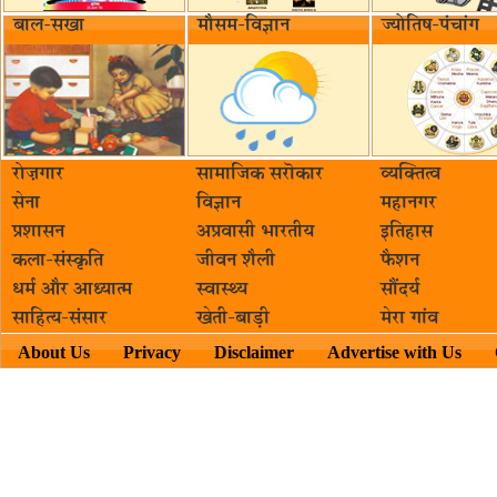
बाल-सखा
मौसम-विज्ञान
ज्योतिष-पंचांग
रोज़गार
सामाजिक सरॊकार‌
व्यक्तित्व
सेना
विज्ञान
महानगर
प्रशासन
अप्रवासी भारतीय
इतिहास
कला-संस्कृति
जीवन शैली
फैशन
धर्म और आध्यात्म
स्वास्थ्य
सौंदर्य
साहित्य-संसार
खेती-बाड़ी
मेरा गांव
About Us
Privacy
Disclaimer
Advertise with Us