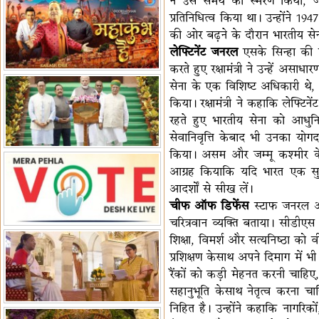
ने उस समय का स्मरण किया, जब उन्ह
प्रतिनिधित्व किया था। उन्होंने 1
पर बैठक
विधानमंडल लोकतंत्र की पाठशाला
की ओर बढ़ने के दौरान भारतीय सेन
हैं-बिरला
'द वॉयस ऑफ जस्टिस: जस्टिस
लेफ्टिनेंट जनरल
एसके सिन्हा की पे
गवई स्पीक्स'
राष्ट्रीय युद्ध स्मारक से 'शौर्य विजय
करते हुए रक्षामंत्री ने उन्हें असा
यात्रा' शुरू
भारत जापान में रक्षा संबंधों का
सेना के एक विशिष्ट अधिकारी थे, ज
विस्तार
'एनसीसी को मजबूत करना राष्ट्रीय
किया। रक्षामंत्री ने कहाकि लेफ्ट
जिम्मेदारी'
भारत-ऑस्ट्रेलिया ने खेल संबंधों का
रहते हुए भारतीय सेना को आधुन
जश्न मनाया
'भारत को फुटबॉल में भी वैश्विक
सेवानिवृत्ति केबाद भी उनका योगदान
पहचान दिलाएं'
अल्पसंख्यक मंत्री ने की हज
किया। असम और जम्मू कश्मीर के रा
नीति-2027 की घोषणा
राखीगढ़ी में मिले मानव कंकाल
आग्रह कियाकि यदि भारत एक सुरक्
अवशेष
राष्ट्रपति ने कूनो उद्यान में चीता
आदर्शों से सीख लें।
प्रबंधन देखा
चीफ ऑफ डिफेंस
स्टाफ जनरल अनि
चरित्रवान व्यक्ति बताया। सीडीएस 
शिक्षा, विमर्श और सत्यनिष्ठा को 
प्रशिक्षण केसाथ अपने दिमाग में
रैंकों को कड़ी मेहनत करनी चाहि
सहानुभूति केसाथ नेतृत्व करना च
निहित है। उन्होंने कहाकि नागरिक