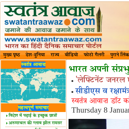
मुख्य पृष्ठ
देश-दुनिया
राज्य
वीडियो
फोटो गैलरी
पुराने लिंक
स्वतंत्र आवाज़
भारत अपनी संप्रभुत
'लेफ्टिनेंट जनरल ए
सीडीएस व रक्षामंत्
स्वतंत्र आवाज़ डॉट 
महत्वपूर्ण समाचार
Thursday 8 Janua
विदेश में पढ़ाई के इच्छुक छात्रों
केलिए खुशखबरी!
अरुणाचल की ग्लाव झील रामसर