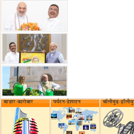
बाज़ार-कारोबार
पर्यटन-देशाटन
बॉलीवुड-हॉलीव