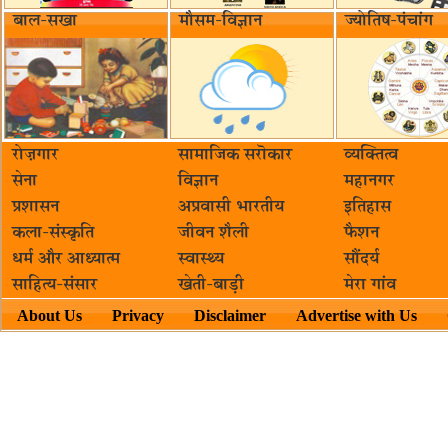
बाल-सखा
मौसम-विज्ञान
ज्योतिष-पंचांग
रोज़गार
सामाजिक सरॊकार‌
व्यक्तित्व
सेना
विज्ञान
महानगर
प्रशासन
अप्रवासी भारतीय
इतिहास
कला-संस्कृति
जीवन शैली
फैशन
धर्म और आध्यात्म
स्वास्थ्य
सौंदर्य
साहित्य-संसार
खेती-बाड़ी
मेरा गांव
About Us
Privacy
Disclaimer
Advertise with Us