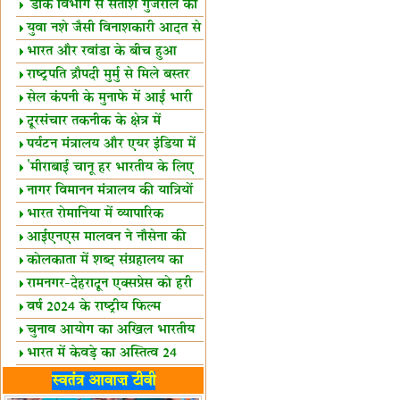
शैक्षिक सत्र शुरू
'डाक विभाग से सतीश गुजराल का
रिश्ता गहरा'
युवा नशे जैसी विनाशकारी आदत से
दूर रहें-मोदी
भारत और रवांडा के बीच हुआ
व्यापार विस्तार
राष्ट्रपति द्रौपदी मुर्मु से मिले बस्तर
के प्रतिनिधि
सेल कंपनी के मुनाफे में आई भारी
उछाल!
दूरसंचार तकनीक के क्षेत्र में
उत्कृष्टता पुरस्कार
पर्यटन मंत्रालय और एयर इंडिया में
समझौता
'मीराबाई चानू हर भारतीय के लिए
प्रेरणा'
नागर विमानन मंत्रालय की यात्रियों
को सलाह
भारत रोमानिया में व्यापारिक
साझेदारियां
आईएनएस मालवन ने नौसेना की
ताकत बढ़ाई
कोलकाता में शब्द संग्रहालय का
उद्घाटन
रामनगर-देहरादून एक्सप्रेस को हरी
झंडी
वर्ष 2024 के राष्ट्रीय फिल्म
पुरस्कारों की घोषणा
चुनाव आयोग का अखिल भारतीय
मीडिया सम्मेलन
भारत में केवड़े का अस्तित्‍व 24
लाख वर्ष!
लखनऊ में 'एक राष्ट्र एक चुनाव'
स्वतंत्र आवाज़ टीवी
पर बैठक
विधानमंडल लोकतंत्र की पाठशाला