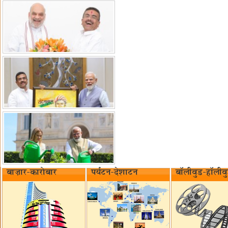
बाज़ार-कारोबार
पर्यटन-देशाटन
बॉलीवुड-हॉलीव