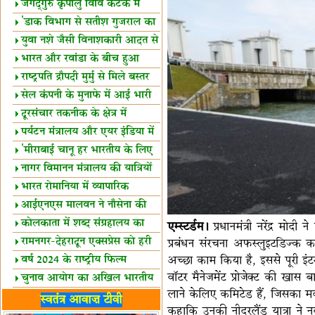
स्थल घोषित
जगद्गुरु कृपालु विवि कटक में
शैक्षिक सत्र शुरू
'डाक विभाग से सतीश गुजराल का
रिश्ता गहरा'
युवा नशे जैसी विनाशकारी आदत से
दूर रहें-मोदी
भारत और रवांडा के बीच हुआ
व्यापार विस्तार
राष्ट्रपति द्रौपदी मुर्मु से मिले बस्तर
के प्रतिनिधि
सेल कंपनी के मुनाफे में आई भारी
उछाल!
दूरसंचार तकनीक के क्षेत्र में
उत्कृष्टता पुरस्कार
पर्यटन मंत्रालय और एयर इंडिया में
समझौता
'मीराबाई चानू हर भारतीय के लिए
प्रेरणा'
नागर विमानन मंत्रालय की यात्रियों
को सलाह
भारत रोमानिया में व्यापारिक
साझेदारियां
आईएनएस मालवन ने नौसेना की
ताकत बढ़ाई
कोलकाता में शब्द संग्रहालय का
एम्स्टर्डम।
प्रधानमंत्री नरेंद्र मोदी
उद्घाटन
रामनगर-देहरादून एक्सप्रेस को हरी
प्रबंधन संरचना अफस्लुइटडिज्क का
झंडी
अच्छा काम किया है, इससे पूरी इंट
वर्ष 2024 के राष्ट्रीय फिल्म
वॉटर मैनेजमेंट प्रोजेक्ट की खास ब
पुरस्कारों की घोषणा
चुनाव आयोग का अखिल भारतीय
लाने केलिए कमिटेड हैं, जिसका मकस
मीडिया सम्मेलन
भारत में केवड़े का अस्तित्‍व 24
स्वतंत्र आवाज़ टीवी
कहाकि उनकी नीदरलैंड यात्रा ने 
लाख वर्ष!
लखनऊ में 'एक राष्ट्र एक चुनाव'