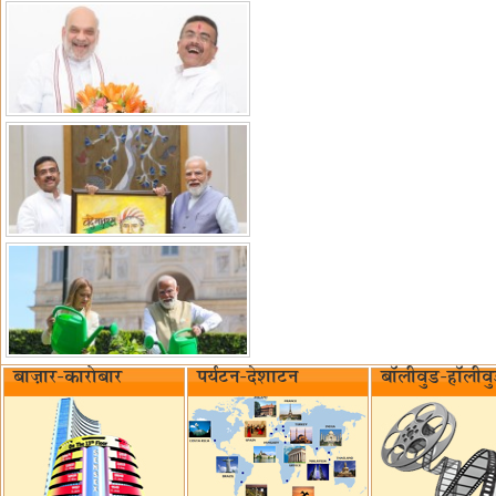
बाज़ार-कारोबार
पर्यटन-देशाटन
बॉलीवुड-हॉलीव