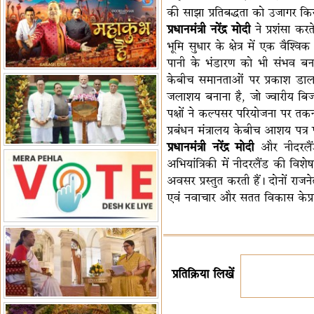
की साझा प्रतिबद्धता को उजागर किय
पर बैठक
विधानमंडल लोकतंत्र की पाठशाला
प्रधानमंत्री नरेंद्र मोदी
ने प्रशंसा कर
हैं-बिरला
'द वॉयस ऑफ जस्टिस: जस्टिस
भूमि सुधार के क्षेत्र में एक वैश्
गवई स्पीक्स'
राष्ट्रीय युद्ध स्मारक से 'शौर्य विजय
पानी के भंडारण को भी संभव बनात
यात्रा' शुरू
भारत जापान में रक्षा संबंधों का
केबीच समानताओं पर प्रकाश डाला।
विस्तार
'एनसीसी को मजबूत करना राष्ट्रीय
जलाशय बनाना है, जो ज्वारीय बिज
जिम्मेदारी'
भारत-ऑस्ट्रेलिया ने खेल संबंधों का
पक्षों ने कल्पसर परियोजना पर त
जश्न मनाया
'भारत को फुटबॉल में भी वैश्विक
प्रबंधन मंत्रालय केबीच आशय पत्र 
पहचान दिलाएं'
अल्पसंख्यक मंत्री ने की हज
प्रधानमंत्री नरेंद्र मोदी
और नीदरलैंड
नीति-2027 की घोषणा
अभियांत्रिकी में नीदरलैंड की विशे
राखीगढ़ी में मिले मानव कंकाल
अवसर प्रस्तुत करती हैं। दोनों राजन
अवशेष
राष्ट्रपति ने कूनो उद्यान में चीता
एवं नवाचार और सतत विकास केप्रति 
प्रबंधन देखा
प्रतिक्रिया लिखें