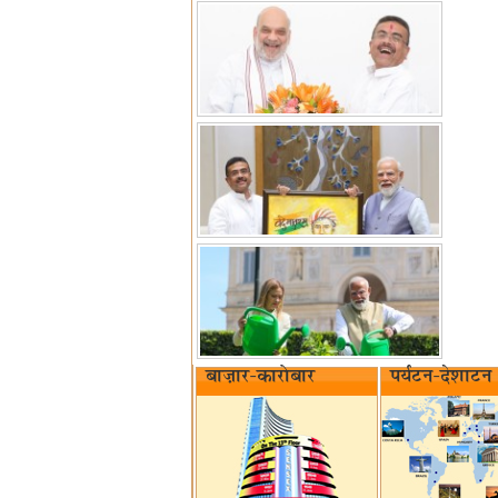
बाज़ार-कारोबार
पर्यटन-देशाटन