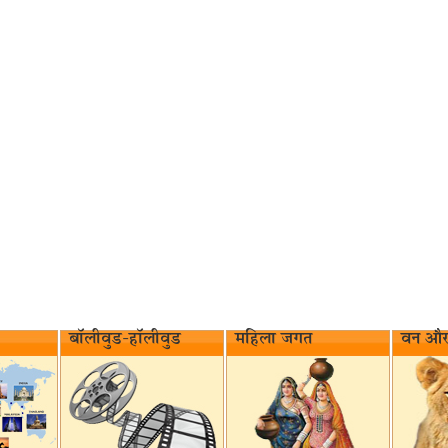
बॉलीवुड-हॉलीवुड
महिला जगत
वन और 