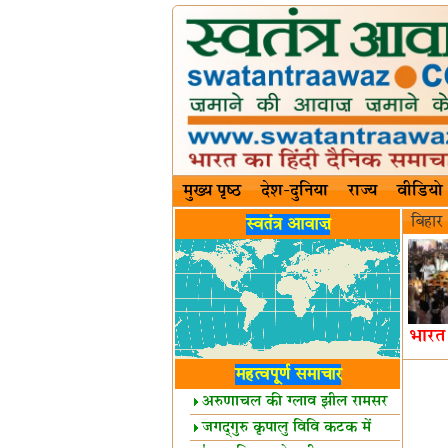
मुख्य पृष्ठ
देश-दुनिया
राज्य
वीडियो
बिहार
स्वतंत्र आवाज़
भारत 
महत्वपूर्ण समाचार
अरुणाचल की ग्लाव झील रामसर
स्थल घोषित
जगद्गुरु कृपालु विवि कटक में