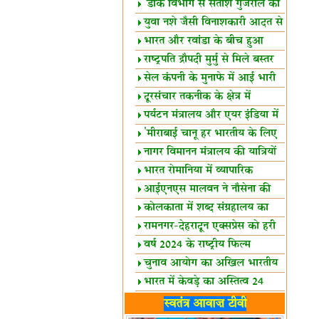
शैक्षिक सत्र शुरू
'डाक विभाग से सतीश गुजराल का
रिश्ता गहरा'
युवा नशे जैसी विनाशकारी आदत से
दूर रहें-मोदी
भारत और रवांडा के बीच हुआ
व्यापार विस्तार
राष्ट्रपति द्रौपदी मुर्मु से मिले बस्तर
के प्रतिनिधि
सेल कंपनी के मुनाफे में आई भारी
उछाल!
दूरसंचार तकनीक के क्षेत्र में
उत्कृष्टता पुरस्कार
पर्यटन मंत्रालय और एयर इंडिया में
समझौता
'मीराबाई चानू हर भारतीय के लिए
प्रेरणा'
नागर विमानन मंत्रालय की यात्रियों
को सलाह
भारत रोमानिया में व्यापारिक
साझेदारियां
आईएनएस मालवन ने नौसेना की
ताकत बढ़ाई
कोलकाता में शब्द संग्रहालय का
उद्घाटन
रामनगर-देहरादून एक्सप्रेस को हरी
झंडी
वर्ष 2024 के राष्ट्रीय फिल्म
पुरस्कारों की घोषणा
चुनाव आयोग का अखिल भारतीय
मीडिया सम्मेलन
भारत में केवड़े का अस्तित्‍व 24
लाख वर्ष!
लखनऊ में 'एक राष्ट्र एक चुनाव'
स्वतंत्र आवाज़ टीवी
पर बैठक
विधानमंडल लोकतंत्र की पाठशाला