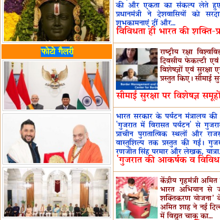
की और एकता का संकल्प लेते हुए
प्रधानमंत्री ने देशवासियों को 
शुभकामनाएं दीं और...
विविधता ही भारत की शक्ति-प्रध
फोटो गैलरी
राष्ट्रीय रक्षा विश्
दिवसीय फेकल्टी एवं प
विशेषज्ञों एवं सुरक्षा
प्रस्तुत किए। सीमाई सु
सीमाई सुरक्षा पर विशेषज्ञ समूहों
भारत सरकार के पर्यटन मंत्रालय की द
'गुजरात में विरासत पर्यटन' से ग
प्राचीन पुरातात्विक स्थलों और रा
वास्तुशिल्प तक प्रस्तुत की गई। 
रणजीत सिंह परमार और लेखक, यात्रा.
'गुजरात की आकर्षक व विविध
केंद्रीय गृहमंत्री अ
भारत अभियान से जो
शक्तिकरण योजना’ के 
अमित शाह ने नई दिल्ल
में विद्युत चाक का...