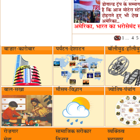
डोनाल्ड ट्रंप के सम्मा
है कि आज मोटेरा स्
दोहराते हुए भी देख र
अमेरिका...
अमेरिका, भारत का भरोसेमंद स
1 ...
4
5
बाज़ार-कारोबार
पर्यटन-देशाटन
बॉलीवुड-हॉलीव
बाल-सखा
मौसम-विज्ञान
ज्योतिष-पंचांग
रोज़गार
सामाजिक सरॊकार‌
व्यक्तित्व
सेना
विज्ञान
महानगर