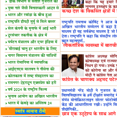
शैक्षिक सत्र शुरू
'डाक विभाग से सतीश गुजराल का
कहा कि यह हमारे क
न्यूनतम हस्तक्षेप के क
रिश्ता गहरा'
युवा नशे जैसी विनाशकारी आदत से
कच्छ देश के विकसित क्षेत्रों मे
दूर रहें-मोदी
भारत और रवांडा के बीच हुआ
व्यापार विस्तार
राष्ट्रपति द्रौपदी मुर्मु से मिले बस्तर
राष्‍ट्रपति रामनाथ कोविंद ने आज क
अखिल भारतीय सम्‍मेलन में कहा है क
के प्रतिनिधि
सेल कंपनी के मुनाफे में आई भारी
माध्‍यम ही वह सर्वश्रेष्‍ठ माध्‍यम है 
उछाल!
दूरसंचार तकनीक के क्षेत्र में
देता। राष्‍ट्रपति ने कहा कि संसदीय लो
बहुत महत्‍वपूर्ण...
उत्कृष्टता पुरस्कार
पर्यटन मंत्रालय और एयर इंडिया में
'लोकतांत्रिक व्‍यवस्‍था में बातचीत
समझौता
'मीराबाई चानू हर भारतीय के लिए
प्रेरणा'
नागर विमानन मंत्रालय की यात्रियों
कांग्रेस अध्यक्ष स
कोषाध्यक्ष एवं राज्
को सलाह
भारत रोमानिया में व्यापारिक
निधन हो गया। उनके प
साझेदारियां
आईएनएस मालवन ने नौसेना की
को कोरोना था और वे क
मोदी ने कांग्रेस नेता 
ताकत बढ़ाई
कोलकाता में शब्द संग्रहालय का
कांग्रेस के चाणक्य अहमद पटेल
उद्घाटन
रामनगर-देहरादून एक्सप्रेस को हरी
झंडी
वर्ष 2024 के राष्ट्रीय फिल्म
प्रधानमंत्री नरेंद्र मोदी ने गुजरात
विश्वविद्यालय के 8वें दीक्षांत समारोह 
पुरस्कारों की घोषणा
चुनाव आयोग का अखिल भारतीय
संयंत्र मोनोक्रिस्टलाइन सोलर फोटोवो
मीडिया सम्मेलन
भारत में केवड़े का अस्तित्‍व 24
केंद्र की आधारशिला रखी। उन्होंने व
प्रौद्योगिकी...
लाख वर्ष!
लखनऊ में 'एक राष्ट्र एक चुनाव'
स्वतंत्र आवाज़ टीवी
छात्र एक उद्देश्य के साथ आगे बढ़
पर बैठक
विधानमंडल लोकतंत्र की पाठशाला