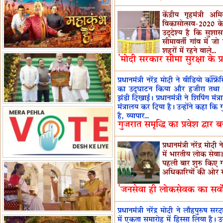
हैं-बिरला
'द वॉयस ऑफ जस्टिस: जस्टिस
केंद्रीय गृहमंत्री 
विकासोत्सव-2020 के 
गवई स्पीक्स'
राष्ट्रीय युद्ध स्मारक से 'शौर्य विजय
उद्देश्य है कि सुशास
यात्रा' शुरू
भारत जापान में रक्षा संबंधों का
सीमावर्ती गांव में ज
विस्तार
शहरों में रहने वाले...
'एनसीसी को मजबूत करना राष्ट्रीय
'मोदी सरकार सीमा सुरक्षा के प
जिम्मेदारी'
भारत-ऑस्ट्रेलिया ने खेल संबंधों का
जश्न मनाया
'भारत को फुटबॉल में भी वैश्विक
प्रधानमंत्री नरेंद्र मोदी ने वीडियो कॉंफ्
का उद्घाटन किया और हजीरा तथा घ
पहचान दिलाएं'
अल्पसंख्यक मंत्री ने की हज
झंडी दिखाई। प्रधानमंत्री ने शिपिंग 
नीति-2027 की घोषणा
राखीगढ़ी में मिले मानव कंकाल
मंत्रालय कर दिया है। उन्होंने कहा क
अवशेष
राष्ट्रपति ने कूनो उद्यान में चीता
है, व्यापार...
गुजरात समृद्धि का प्रवेश द्वार बन
प्रबंधन देखा
एमआईएफएफ में फ़िल्म गुदगुदी का
प्रीमियर
प्रधानमंत्री नरेंद्र म
में भारतीय लोक सेवाओ
पहली बार शुरु किए गए
अधिकारियों की ओर से दि
'जनसेवा ही लोकसेवक का सर्वोप
प्रधानमंत्री नरेंद्र मोदी ने लौहपुरु
में एकता समारोह में हिस्सा लिया है। उन्