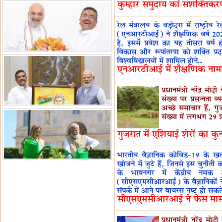
कुम्हार समुदाय का सशक्तिकरण-
रेल मंत्रालय के वड़ोदरा में राष्ट्री
(एनआरटीआई) ने शैक्षणिक वर्ष 20
है, इसमें प्रवेश का यह तीसरा वर्ष हो
विकास और रूपांतरण को शक्ति प्रद
विश्वविद्यालयों में शामिल होने...
एनआरटीआई में शैक्षणिक नाम
प्रधानमंत्री नरेंद्र 
संख्‍या पर प्रसन्‍नता व
अच्‍छे समाचार हैं, 
संख्‍या में लगभग 29 प
गुजरात में एशियाई शेरों का कु
भारतीय वैज्ञानिक कोविड-19 के खत
खोजने में जुटे हैं, जिनसे इस चुनौत
के भावनगर में केंद्रीय नमक औ
(सीएसएमसीआरआई) के वैज्ञानिकों न
संपर्क में आने पर वायरस नष्ट हो स
सीएसएमसीआरआई ने फेस मास
प्रधानमंत्री नरेंद्र म