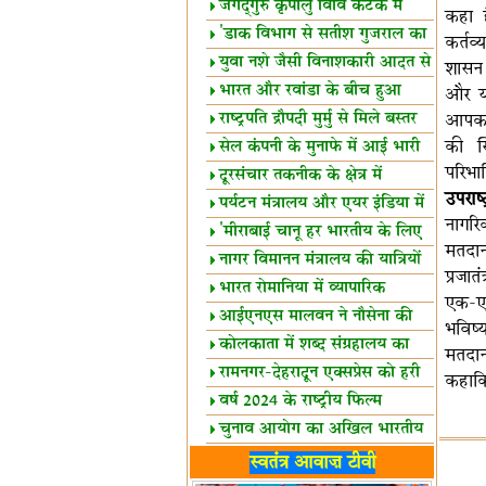
स्थल घोषित
जगद्गुरु कृपालु विवि कटक में
कहा 
शैक्षिक सत्र शुरू
'डाक विभाग से सतीश गुजराल का
कर्तव
रिश्ता गहरा'
युवा नशे जैसी विनाशकारी आदत से
शासन 
दूर रहें-मोदी
भारत और रवांडा के बीच हुआ
और यह
व्यापार विस्तार
राष्ट्रपति द्रौपदी मुर्मु से मिले बस्तर
आपका 
के प्रतिनिधि
की स्
सेल कंपनी के मुनाफे में आई भारी
परिभा
उछाल!
दूरसंचार तकनीक के क्षेत्र में
उपराष
उत्कृष्टता पुरस्कार
पर्यटन मंत्रालय और एयर इंडिया में
नागर
समझौता
'मीराबाई चानू हर भारतीय के लिए
मतदान
प्रेरणा'
नागर विमानन मंत्रालय की यात्रियों
प्रजात
को सलाह
भारत रोमानिया में व्यापारिक
एक-ए
साझेदारियां
आईएनएस मालवन ने नौसेना की
भविष्
ताकत बढ़ाई
कोलकाता में शब्द संग्रहालय का
मतदान
उद्घाटन
रामनगर-देहरादून एक्सप्रेस को हरी
कहाकि
झंडी
वर्ष 2024 के राष्ट्रीय फिल्म
पुरस्कारों की घोषणा
चुनाव आयोग का अखिल भारतीय
मीडिया सम्मेलन
भारत में केवड़े का अस्तित्‍व 24
स्वतंत्र आवाज़ टीवी
लाख वर्ष!
लखनऊ में 'एक राष्ट्र एक चुनाव'