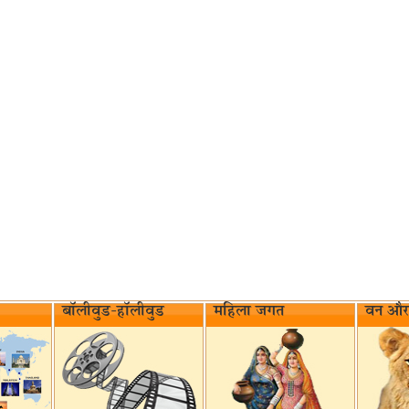
बॉलीवुड-हॉलीवुड
महिला जगत
वन और 