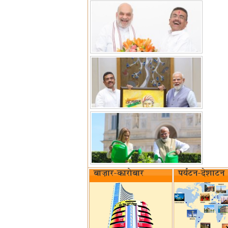
बाज़ार-कारोबार
पर्यटन-देशाटन