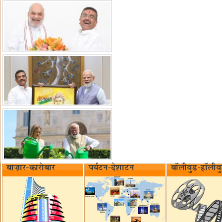
बाज़ार-कारोबार
पर्यटन-देशाटन
बॉलीवुड-हॉलीव