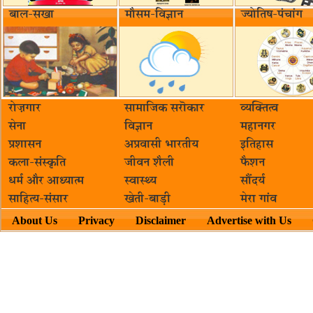
बाल-सखा
मौसम-विज्ञान
ज्योतिष-पंचांग
रोज़गार
सामाजिक सरॊकार‌
व्यक्तित्व
सेना
विज्ञान
महानगर
प्रशासन
अप्रवासी भारतीय
इतिहास
कला-संस्कृति
जीवन शैली
फैशन
धर्म और आध्यात्म
स्वास्थ्य
सौंदर्य
साहित्य-संसार
खेती-बाड़ी
मेरा गांव
About Us
Privacy
Disclaimer
Advertise with Us