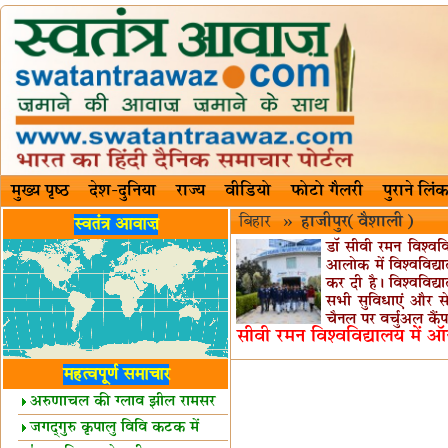
मुख्य पृष्ठ
देश-दुनिया
राज्य
वीडियो
फोटो गैलरी
पुराने लिंक
बिहार
»
हाजीपुर(वैशाली)
स्वतंत्र आवाज़
डॉ सीवी रमन विश्वव
आलोक में विश्वविद्या
कर दी है। विश्वविद्या
सभी सुविधाएं और सेव
चैनल पर वर्चुअल कैंप
सीवी रमन विश्वविद्यालय में ऑ
महत्वपूर्ण समाचार
अरुणाचल की ग्लाव झील रामसर
स्थल घोषित
जगद्गुरु कृपालु विवि कटक में