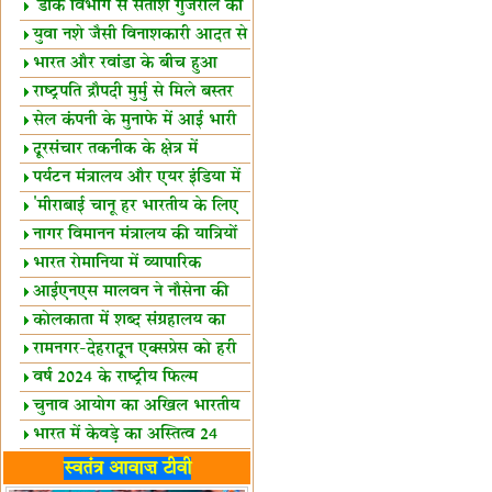
शैक्षिक सत्र शुरू
'डाक विभाग से सतीश गुजराल का
रिश्ता गहरा'
युवा नशे जैसी विनाशकारी आदत से
दूर रहें-मोदी
भारत और रवांडा के बीच हुआ
व्यापार विस्तार
राष्ट्रपति द्रौपदी मुर्मु से मिले बस्तर
के प्रतिनिधि
सेल कंपनी के मुनाफे में आई भारी
उछाल!
दूरसंचार तकनीक के क्षेत्र में
उत्कृष्टता पुरस्कार
पर्यटन मंत्रालय और एयर इंडिया में
समझौता
'मीराबाई चानू हर भारतीय के लिए
प्रेरणा'
नागर विमानन मंत्रालय की यात्रियों
को सलाह
भारत रोमानिया में व्यापारिक
साझेदारियां
आईएनएस मालवन ने नौसेना की
ताकत बढ़ाई
कोलकाता में शब्द संग्रहालय का
उद्घाटन
रामनगर-देहरादून एक्सप्रेस को हरी
झंडी
वर्ष 2024 के राष्ट्रीय फिल्म
पुरस्कारों की घोषणा
चुनाव आयोग का अखिल भारतीय
मीडिया सम्मेलन
भारत में केवड़े का अस्तित्‍व 24
लाख वर्ष!
लखनऊ में 'एक राष्ट्र एक चुनाव'
स्वतंत्र आवाज़ टीवी
पर बैठक
विधानमंडल लोकतंत्र की पाठशाला