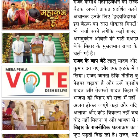
राजद केसाथ महागठबंधन की सरकार 
पर बैठक
विधानमंडल लोकतंत्र की पाठशाला
बैठक अपनी ताकत प्रदर्शित करने
हैं-बिरला
'द वॉयस ऑफ जस्टिस: जस्टिस
अचानक उनके लिए 'ह्रदयविदारक' ख़
गवई स्पीक्स'
राष्ट्रीय युद्ध स्मारक से 'शौर्य विजय
इस बैठक का सारा भौकाल मिनटों म
भी चर्चा करने लगेकि कहीं राजद 
यात्रा' शुरू
भारत जापान में रक्षा संबंधों का
असदुद्दीन ओवैसी की पार्टी एआई
विस्तार
'एनसीसी को मजबूत करना राष्ट्रीय
थेकि बिहार के मुसलमान राजद केस
जिम्मेदारी'
भारत-ऑस्ट्रेलिया ने खेल संबंधों का
चली गई है।
जश्न मनाया
'भारत को फुटबॉल में भी वैश्विक
राजद के बाप-बेटे
लालू यादव और त
पहचान दिलाएं'
अल्पसंख्यक मंत्री ने की हज
कुमार आ गए और एक झटके में एनड
नीति-2027 की घोषणा
राखीगढ़ी में मिले मानव कंकाल
लिया। राजद जानता हैकि नीतीश कु
अवशेष
राष्ट्रपति ने कूनो उद्यान में चीता
पेड़पर चढ़ाया है और उन्हें ए
प्रबंधन देखा
यादव और तेजस्वी यादव बिहार में
भाजपा को बिहार की सत्ता में नहीं
अलग होकर जाएंगे कहां और यदि इन्
अलावा और कोई विकल्प नहीं बचा ह
वोट नहीं मिलना है और भाजपा से 
बिहार के राजनीतिक
घटनाक्रम का ए
फूट पड़ती दिख रही है। राजद, का