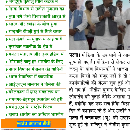
स्थल घोषित
जगद्गुरु कृपालु विवि कटक में
शैक्षिक सत्र शुरू
'डाक विभाग से सतीश गुजराल का
रिश्ता गहरा'
युवा नशे जैसी विनाशकारी आदत से
दूर रहें-मोदी
भारत और रवांडा के बीच हुआ
व्यापार विस्तार
राष्ट्रपति द्रौपदी मुर्मु से मिले बस्तर
के प्रतिनिधि
सेल कंपनी के मुनाफे में आई भारी
उछाल!
दूरसंचार तकनीक के क्षेत्र में
उत्कृष्टता पुरस्कार
पर्यटन मंत्रालय और एयर इंडिया में
पटना।
मीडिया के उकसावे में आकर प
समझौता
'मीराबाई चानू हर भारतीय के लिए
शुरू हो गए हैं। मीडिया से लेकर र
जदयू के पांच विधायकों ने भाजपा
प्रेरणा'
नागर विमानन मंत्रालय की यात्रियों
करना किसी को मंजूर नहीं है त
को सलाह
भारत रोमानिया में व्यापारिक
कार्यकारिणी की बैठक शुरू हुई 
साझेदारियां
आईएनएस मालवन ने नौसेना की
हो गए हैं। नीतीश कुमार केलिए 
ताकत बढ़ाई
कोलकाता में शब्द संग्रहालय का
लोकतंत्र की दुहाई देनेके अलावा
उद्घाटन
रामनगर-देहरादून एक्सप्रेस को हरी
हैं, क्योंकि यह एक सच हैकि बिहा
झंडी
वर्ष 2024 के राष्ट्रीय फिल्म
दिन से कामकर रहे हैं और उन्होंने
पुरस्कारों की घोषणा
चुनाव आयोग का अखिल भारतीय
पटना में जनतादल
(यू) की राष्ट्
मीडिया सम्मेलन
भारत में केवड़े का अस्तित्‍व 24
स्वतंत्र आवाज़ टीवी
शुरू हुई तो मणिपुर ने नीतीश क
लाख वर्ष!
लखनऊ में 'एक राष्ट्र एक चुनाव'