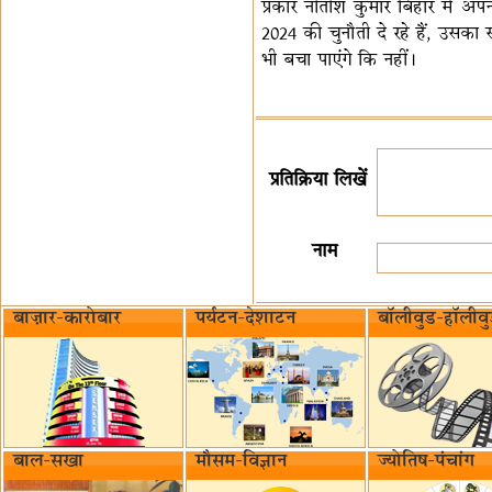
प्रकार नीतीश कुमार बिहार में अपने
2024 की चुनौती दे रहे हैं, उसक
भी बचा पाएंगे कि नहीं।
प्रतिक्रिया लिखें
नाम
बाज़ार-कारोबार
पर्यटन-देशाटन
बॉलीवुड-हॉलीव
बाल-सखा
मौसम-विज्ञान
ज्योतिष-पंचांग