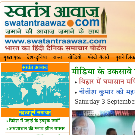
मुख्य पृष्ठ
देश-दुनिया
राज्य
वीडियो
फोटो गैलरी
पुराने लिंक
स्वतंत्र आवाज़
मीडिया के उकसावे मे
बिहार में घमासान मण
नीतीश कुमार को महग
Saturday 3 Septembe
महत्वपूर्ण समाचार
विदेश में पढ़ाई के इच्छुक छात्रों
केलिए खुशखबरी!
अरुणाचल की ग्लाव झील रामसर