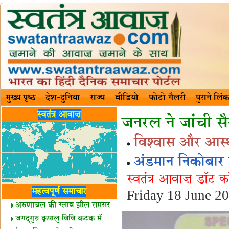
मुख्य पृष्ठ
देश-दुनिया
राज्य
वीडियो
फोटो गैलरी
पुराने लिंक
स्वतंत्र आवाज़
जनरल ने जांची सैन
विश्वास और आस्थ
अंडमान निकोबार क
स्वतंत्र आवाज़ डॉट 
महत्वपूर्ण समाचार
Friday 18 June 2
अरुणाचल की ग्लाव झील रामसर
स्थल घोषित
जगद्गुरु कृपालु विवि कटक में