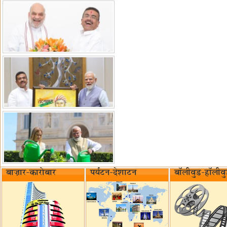
बाज़ार-कारोबार
पर्यटन-देशाटन
बॉलीवुड-हॉलीव