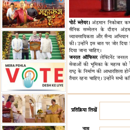
हैं-बिरला
'द वॉयस ऑफ जस्टिस: जस्टिस
गवई स्पीक्स'
राष्ट्रीय युद्ध स्मारक से 'शौर्य विजय
यात्रा' शुरू
पोर्ट ब्लेयर।
अंडमान निकोबार कमा
भारत जापान में रक्षा संबंधों का
सैनिक सम्मेलन के दौरान अंडम
विस्तार
'एनसीसी को मजबूत करना राष्ट्रीय
व्यावसायिकता और सैन्य अभियान स
जिम्मेदारी'
भारत-ऑस्ट्रेलिया ने खेल संबंधों का
की। उन्होंने इस बात पर जोर दिया 
जश्न मनाया
'भारत को फुटबॉल में भी वैश्विक
दिया जाना चाहिए।
पहचान दिलाएं'
अल्पसंख्यक मंत्री ने की हज
जनरल ऑफिसर
लेफ्टिनेंट जनरल
नीति-2027 की घोषणा
राखीगढ़ी में मिले मानव कंकाल
सेवाओं की भूमिका के महत्व को 
अवशेष
राष्ट्रपति ने कूनो उद्यान में चीता
राष्ट्र के निर्माण की आधारशिला ह
प्रबंधन देखा
एमआईएफएफ में फ़िल्म गुदगुदी का
तैयार रहना चाहिए। उन्होंने सभी कर
प्रीमियर
प्रतिक्रिया लिखें
नाम