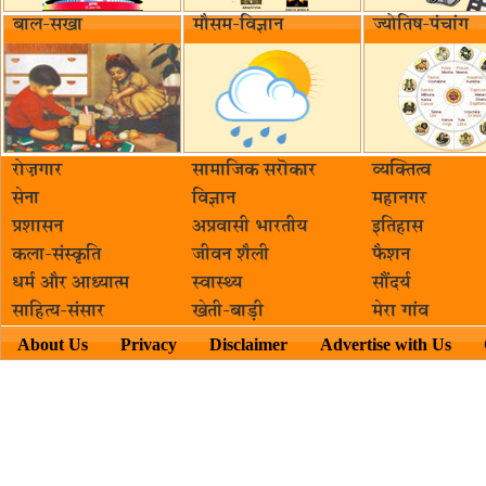
बाल-सखा
मौसम-विज्ञान
ज्योतिष-पंचांग
रोज़गार
सामाजिक सरॊकार‌
व्यक्तित्व
सेना
विज्ञान
महानगर
प्रशासन
अप्रवासी भारतीय
इतिहास
कला-संस्कृति
जीवन शैली
फैशन
धर्म और आध्यात्म
स्वास्थ्य
सौंदर्य
साहित्य-संसार
खेती-बाड़ी
मेरा गांव
About Us
Privacy
Disclaimer
Advertise with Us