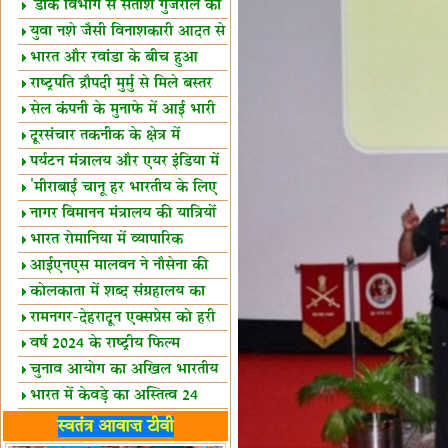
शैक्षिक सत्र शुरू
'डाक विभाग से सतीश गुजराल का
रिश्ता गहरा'
युवा नशे जैसी विनाशकारी आदत से
दूर रहें-मोदी
भारत और रवांडा के बीच हुआ
व्यापार विस्तार
राष्ट्रपति द्रौपदी मुर्मु से मिले बस्तर
के प्रतिनिधि
सेल कंपनी के मुनाफे में आई भारी
उछाल!
दूरसंचार तकनीक के क्षेत्र में
उत्कृष्टता पुरस्कार
पर्यटन मंत्रालय और एयर इंडिया में
समझौता
'मीराबाई चानू हर भारतीय के लिए
प्रेरणा'
नागर विमानन मंत्रालय की यात्रियों
को सलाह
भारत रोमानिया में व्यापारिक
साझेदारियां
आईएनएस मालवन ने नौसेना की
ताकत बढ़ाई
कोलकाता में शब्द संग्रहालय का
उद्घाटन
रामनगर-देहरादून एक्सप्रेस को हरी
झंडी
वर्ष 2024 के राष्ट्रीय फिल्म
पुरस्कारों की घोषणा
चुनाव आयोग का अखिल भारतीय
मीडिया सम्मेलन
भारत में केवड़े का अस्तित्‍व 24
लाख वर्ष!
लखनऊ में 'एक राष्ट्र एक चुनाव'
स्वतंत्र आवाज़ टीवी
पर बैठक
विधानमंडल लोकतंत्र की पाठशाला