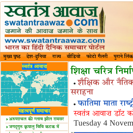
मुख्य पृष्ठ
देश-दुनिया
राज्य
वीडियो
फोटो गैलरी
पुराने लिंक
स्वतंत्र आवाज़
शिक्षा चरित्र निर
शैक्षिक और नैति
सराहना
फातिमा माता राष्
महत्वपूर्ण समाचार
स्वतंत्र आवाज़ डॉट 
अरुणाचल की ग्लाव झील रामसर
Tuesday 4 Novem
स्थल घोषित
जगद्गुरु कृपालु विवि कटक में