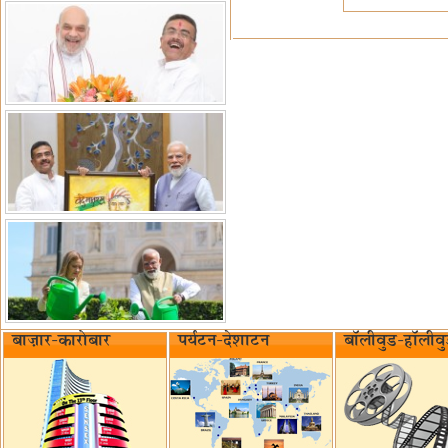
बाज़ार-कारोबार
पर्यटन-देशाटन
बॉलीवुड-हॉलीव