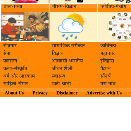
बाल-सखा
मौसम-विज्ञान
ज्योतिष-पंचांग
रोज़गार
सामाजिक सरॊकार‌
व्यक्तित्व
सेना
विज्ञान
महानगर
प्रशासन
अप्रवासी भारतीय
इतिहास
कला-संस्कृति
जीवन शैली
फैशन
धर्म और आध्यात्म
स्वास्थ्य
सौंदर्य
साहित्य-संसार
खेती-बाड़ी
मेरा गांव
About Us
Privacy
Disclaimer
Advertise with Us