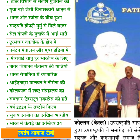
शैक्षिक सत्र शुरू
'डाक विभाग से सतीश गुजराल का
रिश्ता गहरा'
युवा नशे जैसी विनाशकारी आदत से
दूर रहें-मोदी
भारत और रवांडा के बीच हुआ
व्यापार विस्तार
राष्ट्रपति द्रौपदी मुर्मु से मिले बस्तर
के प्रतिनिधि
सेल कंपनी के मुनाफे में आई भारी
उछाल!
दूरसंचार तकनीक के क्षेत्र में
उत्कृष्टता पुरस्कार
पर्यटन मंत्रालय और एयर इंडिया में
समझौता
'मीराबाई चानू हर भारतीय के लिए
प्रेरणा'
नागर विमानन मंत्रालय की यात्रियों
को सलाह
भारत रोमानिया में व्यापारिक
साझेदारियां
आईएनएस मालवन ने नौसेना की
ताकत बढ़ाई
कोलकाता में शब्द संग्रहालय का
उद्घाटन
रामनगर-देहरादून एक्सप्रेस को हरी
झंडी
वर्ष 2024 के राष्ट्रीय फिल्म
पुरस्कारों की घोषणा
चुनाव आयोग का अखिल भारतीय
कोल्लम (केरल)।
उपराष्ट्रपति सी
मीडिया सम्मेलन
भारत में केवड़े का अस्तित्‍व 24
हुए। उपराष्ट्रपति ने समारोह को सं
लाख वर्ष!
लखनऊ में 'एक राष्ट्र एक चुनाव'
स्वतंत्र आवाज़ टीवी
सशक्त और करुणामयी समाज निर्मा
पर बैठक
विधानमंडल लोकतंत्र की पाठशाला