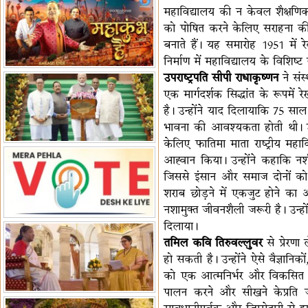
महाविद्यालय की न केवल शैक्षणिक 
हैं-बिरला
'द वॉयस ऑफ जस्टिस: जस्टिस
को पोषित करने केलिए सराहना की। उ
गवई स्पीक्स'
राष्ट्रीय युद्ध स्मारक से 'शौर्य विजय
बनाते हैं। यह समारोह 1951 में रे
यात्रा' शुरू
भारत जापान में रक्षा संबंधों का
निर्माण में महाविद्यालय के विशिष
विस्तार
'एनसीसी को मजबूत करना राष्ट्रीय
उपराष्ट्रपति सीपी राधाकृष्णन
ने संस्
जिम्मेदारी'
भारत-ऑस्ट्रेलिया ने खेल संबंधों का
एक मार्गदर्शक सिद्धांत के रूपमें 
जश्न मनाया
'भारत को फुटबॉल में भी वैश्विक
है। उन्होंने याद दिलायाकि 75 सा
पहचान दिलाएं'
अल्पसंख्यक मंत्री ने की हज
भावना की आवश्यकता होती थी। उन
नीति-2027 की घोषणा
राखीगढ़ी में मिले मानव कंकाल
केलिए फातिमा माता राष्ट्रीय महा
अवशेष
आह्वान किया। उन्होंने कहाकि नश
राष्ट्रपति ने कूनो उद्यान में चीता
जिससे इंसान और समाज दोनों को भ
प्रबंधन देखा
एमआईएफएफ में फ़िल्म गुदगुदी का
शराब छोड़ने में एकजुट होने का 
प्रीमियर
नशामुक्त जीवनशैली जरूरी है। उ
दिलाया।
तमिल कवि तिरुवल्लुवर
से प्रेरणा
हो सकती है। उन्होंने ऐसे वैज्ञान
को एक आत्मनिर्भर और विकसित भवि
पालन करने और सीखने केप्रति जीव