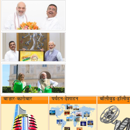
बाज़ार-कारोबार
पर्यटन-देशाटन
बॉलीवुड-हॉलीव