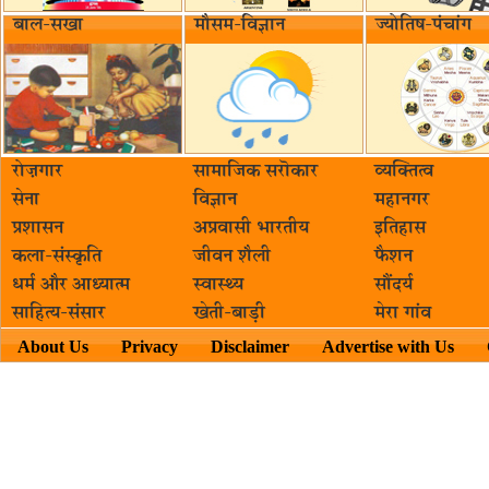
बाल-सखा
मौसम-विज्ञान
ज्योतिष-पंचांग
रोज़गार
सामाजिक सरॊकार‌
व्यक्तित्व
सेना
विज्ञान
महानगर
प्रशासन
अप्रवासी भारतीय
इतिहास
कला-संस्कृति
जीवन शैली
फैशन
धर्म और आध्यात्म
स्वास्थ्य
सौंदर्य
साहित्य-संसार
खेती-बाड़ी
मेरा गांव
About Us
Privacy
Disclaimer
Advertise with Us