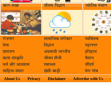
बाल-सखा
मौसम-विज्ञान
ज्योतिष-पंचांग
रोज़गार
सामाजिक सरॊकार‌
व्यक्तित्व
सेना
विज्ञान
महानगर
प्रशासन
अप्रवासी भारतीय
इतिहास
कला-संस्कृति
जीवन शैली
फैशन
धर्म और आध्यात्म
स्वास्थ्य
सौंदर्य
साहित्य-संसार
खेती-बाड़ी
मेरा गांव
About Us
Privacy
Disclaimer
Advertise with Us