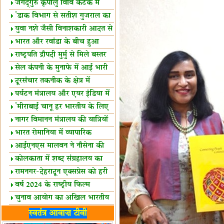
स्थल घोषित
जगद्गुरु कृपालु विवि कटक में
शैक्षिक सत्र शुरू
'डाक विभाग से सतीश गुजराल का
रिश्ता गहरा'
युवा नशे जैसी विनाशकारी आदत से
दूर रहें-मोदी
भारत और रवांडा के बीच हुआ
व्यापार विस्तार
राष्ट्रपति द्रौपदी मुर्मु से मिले बस्तर
के प्रतिनिधि
सेल कंपनी के मुनाफे में आई भारी
उछाल!
दूरसंचार तकनीक के क्षेत्र में
उत्कृष्टता पुरस्कार
पर्यटन मंत्रालय और एयर इंडिया में
समझौता
'मीराबाई चानू हर भारतीय के लिए
प्रेरणा'
नागर विमानन मंत्रालय की यात्रियों
को सलाह
भारत रोमानिया में व्यापारिक
साझेदारियां
आईएनएस मालवन ने नौसेना की
ताकत बढ़ाई
कोलकाता में शब्द संग्रहालय का
उद्घाटन
रामनगर-देहरादून एक्सप्रेस को हरी
झंडी
वर्ष 2024 के राष्ट्रीय फिल्म
पुरस्कारों की घोषणा
चुनाव आयोग का अखिल भारतीय
मीडिया सम्मेलन
भारत में केवड़े का अस्तित्‍व 24
स्वतंत्र आवाज़ टीवी
लाख वर्ष!
लखनऊ में 'एक राष्ट्र एक चुनाव'