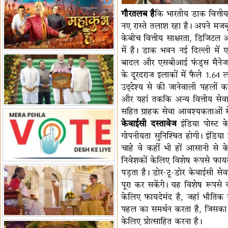
पर बैठक
विधानमंडल लोकतंत्र की पाठशाला
गौरतलब है
कि भारतीय डाक वित्तीय स
हैं-बिरला
नए रास्ते तलाश रहा है। अपने मजब
'द वॉयस ऑफ जस्टिस: जस्टिस
केबीच वित्तीय साक्षरता, डिजिटल ऑ
गवई स्पीक्स'
राष्ट्रीय युद्ध स्मारक से 'शौर्य विजय
में है। डाक भवन नई दिल्ली मे
यात्रा' शुरू
भारत जापान में रक्षा संबंधों का
बादल और एसबीआई फंड्स मैनेजमेंट
विस्तार
'एनसीसी को मजबूत करना राष्ट्रीय
के दूरदराज इलाकों में फैले 1.64
जिम्मेदारी'
भारत-ऑस्ट्रेलिया ने खेल संबंधों का
उद्देश्य से की जानेवाली पहलों का स
जश्न मनाया
'भारत को फुटबॉल में भी वैश्विक
और यहां तककि अन्य वित्तीय सेवाओ
पहचान दिलाएं'
अल्पसंख्यक मंत्री ने की हज
सहित ग्राहक सेवा आवश्यकताओं में
नीति-2027 की घोषणा
राखीगढ़ी में मिले मानव कंकाल
केवाईसी दस्तावेज
इंडिया पोस्ट के
अवशेष
राष्ट्रपति ने कूनो उद्यान में चीता
गोपनीयता सुनिश्चित होगी। इंडिया 
प्रबंधन देखा
चाहे वे कहीं भी हों आसानी से केवा
निवेशकों केलिए विशेष रूपसे फायदे
पड़ता है। डोर-टू-डोर केवाईसी सेव
पूरा कर सकेंगे। यह विशेष रूपसे वरि
केलिए फायदेमंद है, जहां भौतिक
पहल का समर्थन करता है, जिसका उद
केलिए प्रोत्साहित करना है।