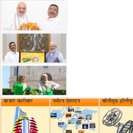
बाज़ार-कारोबार
पर्यटन-देशाटन
बॉलीवुड-हॉलीव